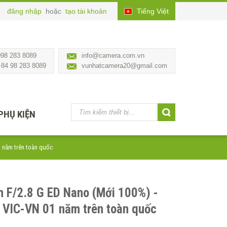
đăng nhập
hoặc
tạo tài khoản
Tiếng Việt
098 283 8089
info@camera.com.vn
+84 98 283 8089
vunhatcamera20@gmail.com
PHỤ KIỆN
1 năm trên toàn quốc
 F/2.8 G ED Nano (Mới 100%) -
 VIC-VN 01 năm trên toàn quốc