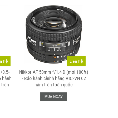
SP MỚI
ên hệ
Liên hệ
/3.5-
Nikkor AF 50mm f/1.4 D (mới 100%)
Nikon AF-S
o hành
- Bảo hành chính hãng VIC-VN 02
(Mới 100%)
 trên
năm trên toàn quốc
VIC-VN 0
MUA NGAY