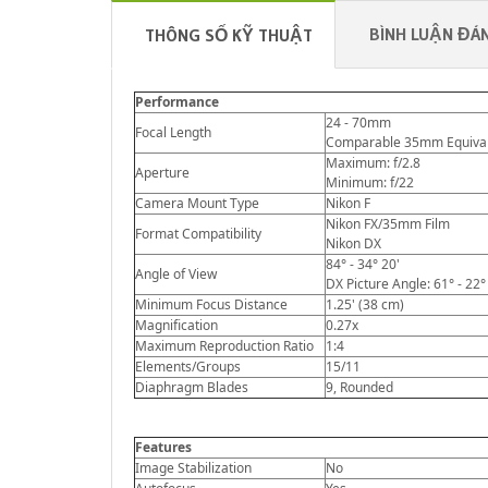
BÌNH LUẬN ĐÁN
THÔNG SỐ KỸ THUẬT
Performance
24 - 70mm
Focal Length
Comparable 35mm Equivale
Maximum: f/2.8
Aperture
Minimum: f/22
Camera Mount Type
Nikon F
Nikon FX/35mm Film
Format Compatibility
Nikon DX
84° - 34° 20'
Angle of View
DX Picture Angle: 61° - 22°
Minimum Focus Distance
1.25' (38 cm)
Magnification
0.27x
Maximum Reproduction Ratio
1:4
Elements/Groups
15/11
Diaphragm Blades
9, Rounded
Features
Image Stabilization
No