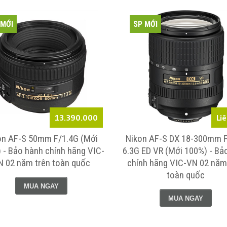
 MỚI
SP MỚI
13.390.000
Li
on AF-S 50mm F/1.4G (Mới
Nikon AF-S DX 18-300mm F
 - Bảo hành chính hãng VIC-
6.3G ED VR (Mới 100%) - Bả
N 02 năm trên toàn quốc
chính hãng VIC-VN 02 năm
toàn quốc
MUA NGAY
MUA NGAY