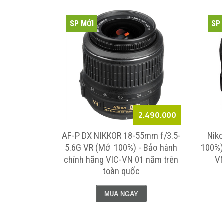
SP MỚI
SP
Liên hệ
2.490.000
2.8D ED (Mới
AF-P DX NIKKOR 18-55mm f/3.5-
Nik
h hãng VIC-
5.6G VR (Mới 100%) - Bảo hành
100%)
àn quốc
chính hãng VIC-VN 01 năm trên
V
toàn quốc
MUA NGAY