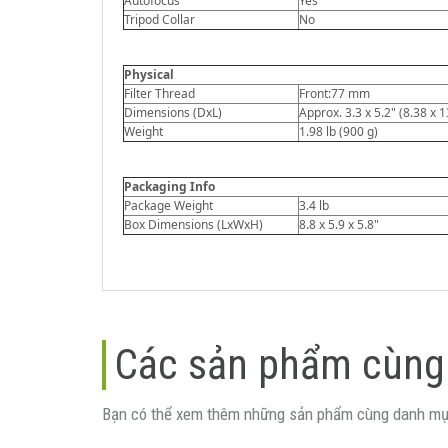
Autofocus
Yes
Tripod Collar
No
Physical
Filter Thread
Front:77 mm
Dimensions (DxL)
Approx. 3.3 x 5.2" (8.38 x 
Weight
1.98 lb (900 g)
Packaging Info
Package Weight
3.4 lb
Box Dimensions (LxWxH)
8.8 x 5.9 x 5.8"
Các sản phẩm cùng
Bạn có thể xem thêm những sản phẩm cùng danh mụ