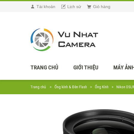
Tài khoản
Lịch sử
Giỏ hàng
TRANG CHỦ
GIỚI THIỆU
MÁY ẢNH
Trang chủ
Ống kính & Đèn Flash
Ống Kính
Nikon DSL