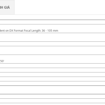
H GIÁ
nt on DX Format Focal Length: 36 - 105 mm
 50'