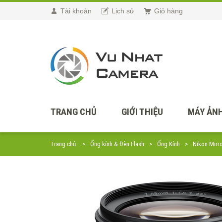
Tài khoản
Lịch sử
Giỏ hàng
TRANG CHỦ
GIỚI THIỆU
MÁY ẢNH
Trang chủ
Ống kính & Đèn Flash
Ống Kính
Nikon Mirr