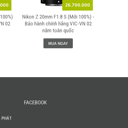
.000
26.700.000
 100%)
Nikon Z 20mm F1.8 S (Mới 100%) -
Nikon Z 1
VN 02
Bảo hành chính hãng VIC-VN 02
100%) Bảo 
năm toàn quốc
VN 0
MUA NGAY
FACEBOOK
 PHÁT