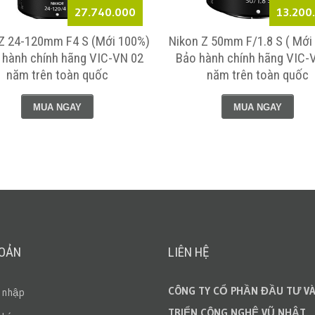
27.740.000
13.200
Z 24-120mm F4 S (Mới 100%)
Nikon Z 50mm F/1.8 S ( Mới
 hành chính hãng VIC-VN 02
Bảo hành chính hãng VIC-
năm trên toàn quốc
năm trên toàn quốc
MUA NGAY
MUA NGAY
HOẢN
LIÊN HỆ
CÔNG TY CỔ PHẦN ĐẦU TƯ VÀ
 nhập
TRIỂN CÔNG NGHỆ VŨ NHẬT