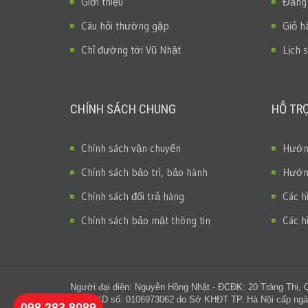
Giới thiệu
Đăng
Câu hỏi thường gặp
Giỏ h
Chỉ đường tới Vũ Nhật
Lịch 
CHÍNH SÁCH CHUNG
HỖ TR
Chính sách vận chuyển
Hướng
Chính sách bảo trì, bảo hành
Hướng
Chính sách đổi trả hàng
Các h
Chính sách bảo mật thông tin
Các h
Người đại diện: Nguyễn Hồng Nhật - ĐCĐK: 20 Tràng Thi, 
GPĐKKD số: 0106973062 do Sở KHĐT TP. Hà Nội cấp ngà
098 283 8089