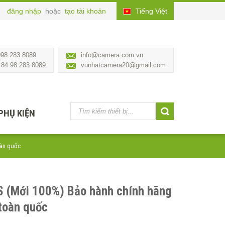
đăng nhập
hoặc
tạo tài khoản
Tiếng Việt
098 283 8089
info@camera.com.vn
+84 98 283 8089
vunhatcamera20@gmail.com
PHỤ KIỆN
oàn quốc
S (Mới 100%) Bảo hành chính hãng
toàn quốc