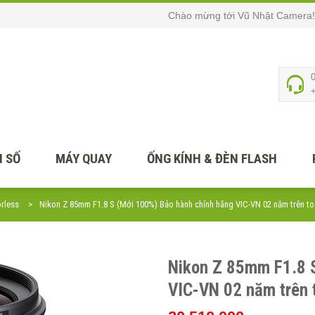
Chào mừng tới Vũ Nhật Camera!
 SỐ
MÁY QUAY
ỐNG KÍNH & ĐÈN FLASH
orless
Nikon Z 85mm F1.8 S (Mới 100%) Bảo hành chính hãng VIC-VN 02 năm trên t
Nikon Z 85mm F1.8 
VIC-VN 02 năm trên 