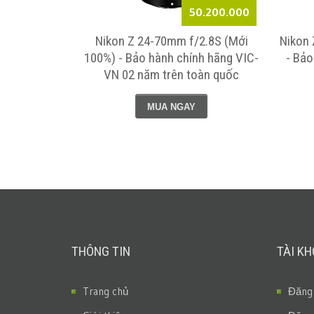
7.320.000
50.200.000
.8 S (Mới
Nikon Z 24-70mm f/2.8S (Mới
Nikon 
 hãng VIC-VN
100%) - Bảo hành chính hãng VIC-
- Bảo
n quốc
VN 02 năm trên toàn quốc
MUA NGAY
THÔNG TIN
TÀI K
Trang chủ
Đăng