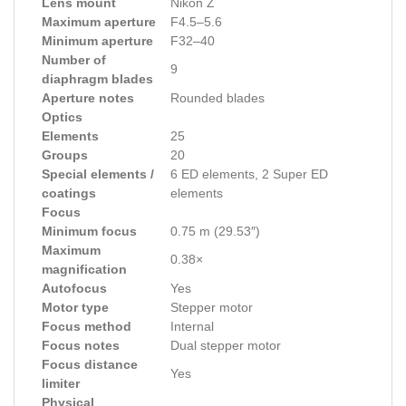
Lens mount
Nikon Z
Maximum aperture
F4.5–5.6
Minimum aperture
F32–40
Number of
9
diaphragm blades
Aperture notes
Rounded blades
Optics
Elements
25
Groups
20
Special elements /
6 ED elements, 2 Super ED
coatings
elements
Focus
Minimum focus
0.75 m (29.53″)
Maximum
0.38×
magnification
Autofocus
Yes
Motor type
Stepper motor
Focus method
Internal
Focus notes
Dual stepper motor
Focus distance
Yes
limiter
Physical