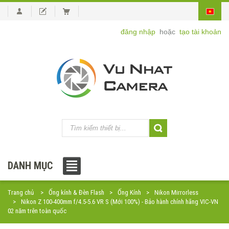
đăng nhập
hoặc
tạo tài khoản
DANH MỤC
Trang chủ
Ống kính & Đèn Flash
Ống Kính
Nikon Mirrorless
Nikon Z 100-400mm f/4.5-5.6 VR S (Mới 100%) - Bảo hành chính hãng VIC-VN
02 năm trên toàn quốc