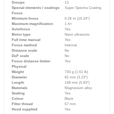
Groups
13
Special elements / coatings
Super Spectra Coating
Focus
Minimum focus
0.26 m (10.24″)
Maximum magnification
1.4×
Autofocus
Yes
Motor type
Nano ultrasonic
Full time manual
Yes
Focus method
Internal
Distance scale
No
DoF scale
No
Focus distance limiter
Yes
Physical
Weight
730 g (1.61 lb)
Diameter
82 mm (3.23″)
Length
148 mm (5.83″)
Materials
Magnesium alloy
Sealing
Yes
Colour
Black
Filter thread
67 mm
Hood supplied
Yes