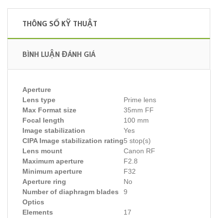
THÔNG SỐ KỸ THUẬT
BÌNH LUẬN ĐÁNH GIÁ
Aperture
Lens type
Prime lens
Max Format size
35mm FF
Focal length
100 mm
Image stabilization
Yes
CIPA Image stabilization rating
5 stop(s)
Lens mount
Canon RF
Maximum aperture
F2.8
Minimum aperture
F32
Aperture ring
No
Number of diaphragm blades
9
Optics
Elements
17