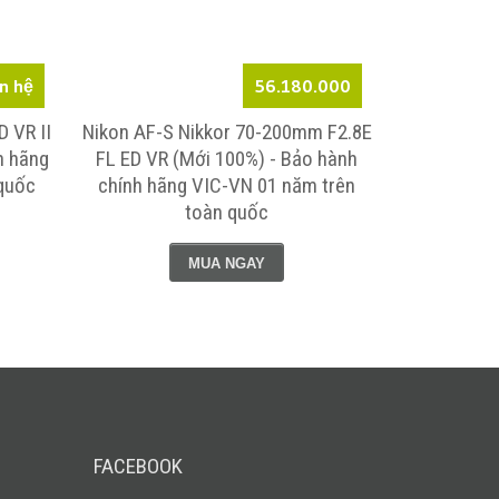
ên hệ
56.180.000
 VR II
Nikon AF-S Nikkor 70-200mm F2.8E
h hãng
FL ED VR (Mới 100%) - Bảo hành
quốc
chính hãng VIC-VN 01 năm trên
toàn quốc
MUA NGAY
FACEBOOK