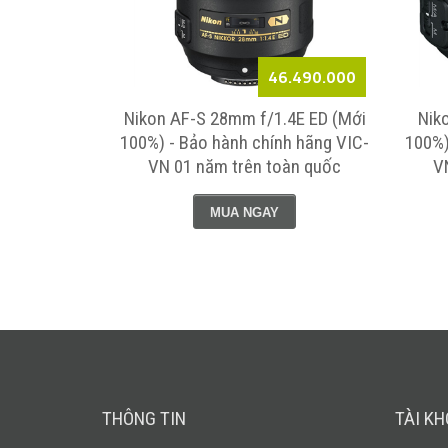
7.290.000
46.490.000
Mới 100%) -
Nikon AF-S 28mm f/1.4E ED (Mới
Nik
 VIC-VN 01
100%) - Bảo hành chính hãng VIC-
100%)
quốc
VN 01 năm trên toàn quốc
V
MUA NGAY
THÔNG TIN
TÀI K