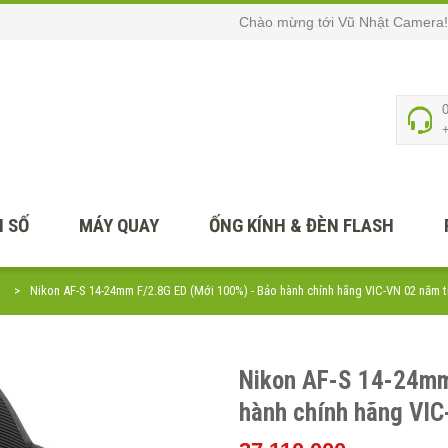
Chào mừng tới Vũ Nhật Camera!
 SỐ
MÁY QUAY
ỐNG KÍNH & ĐÈN FLASH
R
Nikon AF-S 14-24mm F/2.8G ED (Mới 100%) - Bảo hành chính hãng VIC-VN 02 năm 
Nikon AF-S 14-24mm
hành chính hãng VIC