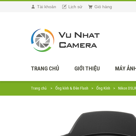
Tài khoản
Lịch sử
Giỏ hàng
TRANG CHỦ
GIỚI THIỆU
MÁY ẢNH
Trang chủ
Ống kính & Đèn Flash
Ống Kính
Nikon DSL