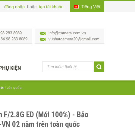
đăng nhập
hoặc
tạo tài khoản
Tiếng Việt
098 283 8089
info@camera.com.vn
+84 98 283 8089
vunhatcamera20@gmail.com
PHỤ KIỆN
trên toàn quốc
 F/2.8G ED (Mới 100%) - Bảo
-VN 02 năm trên toàn quốc