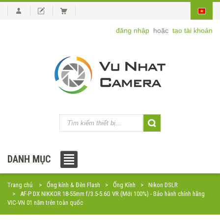
đăng nhập
hoặc
tạo tài khoản
DANH MỤC
Trang chủ
Ống kính & Đèn Flash
Ống Kính
Nikon DSLR
AF-P DX NIKKOR 18-55mm f/3.5-5.6G VR (Mới 100%) - Bảo hành chính hãng
VIC-VN 01 năm trên toàn quốc