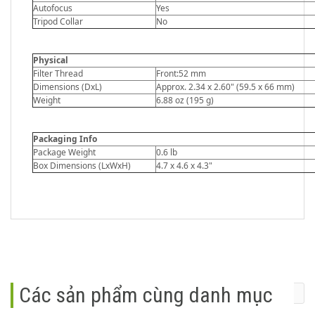
Autofocus
Yes
Tripod Collar
No
Physical
Filter Thread
Front:52 mm
Dimensions (DxL)
Approx. 2.34 x 2.60" (59.5 x 66 mm)
Weight
6.88 oz (195 g)
Packaging Info
Package Weight
0.6 lb
Box Dimensions (LxWxH)
4.7 x 4.6 x 4.3"
Các sản phẩm cùng danh mục