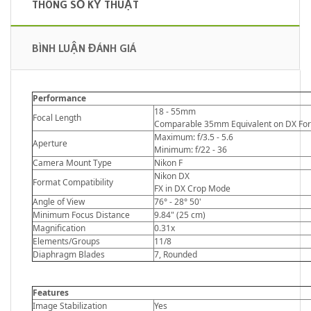
THÔNG SỐ KỸ THUẬT
BÌNH LUẬN ĐÁNH GIÁ
Performance
18 - 55mm
Focal Length
Comparable 35mm Equivalent on DX Form
Maximum: f/3.5 - 5.6
Aperture
Minimum: f/22 - 36
Camera Mount Type
Nikon F
Nikon DX
Format Compatibility
FX in DX Crop Mode
Angle of View
76° - 28° 50'
Minimum Focus Distance
9.84" (25 cm)
Magnification
0.31x
Elements/Groups
11/8
Diaphragm Blades
7, Rounded
Features
Image Stabilization
Yes