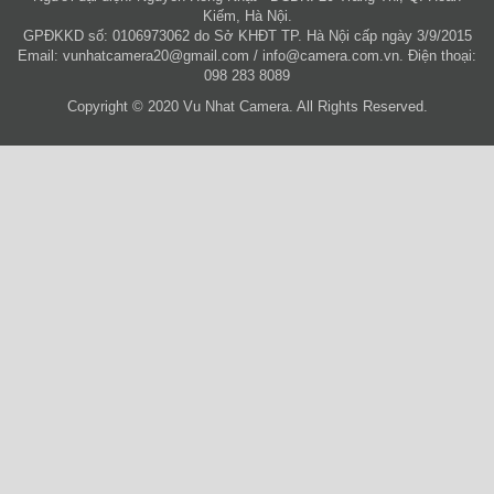
Kiếm, Hà Nội.
GPĐKKD số: 0106973062 do Sở KHĐT TP. Hà Nội cấp ngày 3/9/2015
Email:
vunhatcamera20@gmail.com
/
info@camera.com.vn
. Điện thoại:
098 283 8089
Copyright © 2020 Vu Nhat Camera. All Rights Reserved.