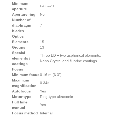
Minimum
F4.5–29
aperture
Aperture ring
No
Number of
diaphragm
7
blades
Optics
Elements
15
Groups
13
Special
Three ED + two aspherical elements,
elements /
Nano Crystal and fluorine coatings
coatings
Focus
Minimum focus
0.16 m (6.3″)
Maximum
0.34×
magnification
Autofocus
Yes
Motor type
Ring-type ultrasonic
Full time
Yes
manual
Focus method
Internal