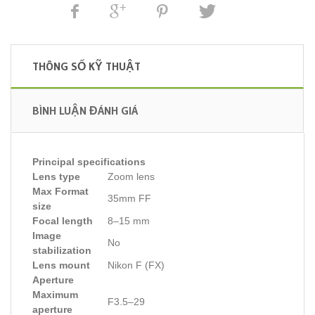
THÔNG SỐ KỸ THUẬT
BÌNH LUẬN ĐÁNH GIÁ
Principal specifications
Lens type
Zoom lens
Max Format
35mm FF
size
Focal length
8–15 mm
Image
No
stabilization
Lens mount
Nikon F (FX)
Aperture
Maximum
F3.5–29
aperture