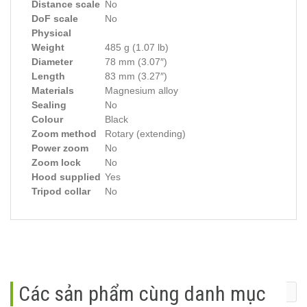
Distance scale
No
DoF scale
No
Physical
Weight
485 g (1.07 lb)
Diameter
78 mm (3.07″)
Length
83 mm (3.27″)
Materials
Magnesium alloy
Sealing
No
Colour
Black
Zoom method
Rotary (extending)
Power zoom
No
Zoom lock
No
Hood supplied
Yes
Tripod collar
No
Các sản phẩm cùng danh mục