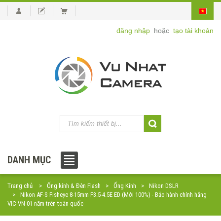
đăng nhập
hoặc
tạo tài khoản
DANH MỤC
Trang chủ
Ống kính & Đèn Flash
Ống Kính
Nikon DSLR
Nikon AF-S Fisheye 8-15mm F3.5-4.5E ED (Mới 100%) - Bảo hành chính hãng
VIC-VN 01 năm trên toàn quốc