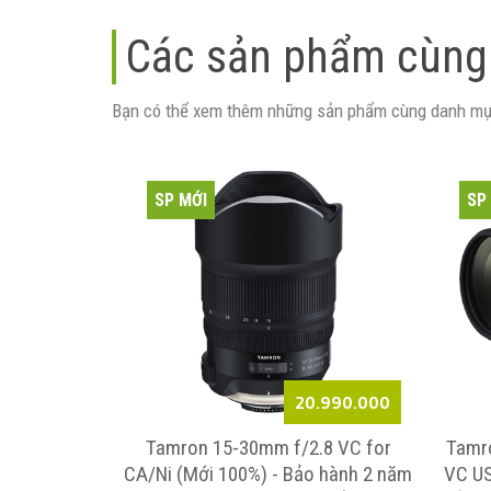
Các sản phẩm cùng
Bạn có thể xem thêm những sản phẩm cùng danh mụ
SP MỚI
SP
Liên hệ
20.990.000
r 1.4x for
Tamron 15-30mm f/2.8 VC for
Tamro
0%)
CA/Ni (Mới 100%) - Bảo hành 2 năm
VC US