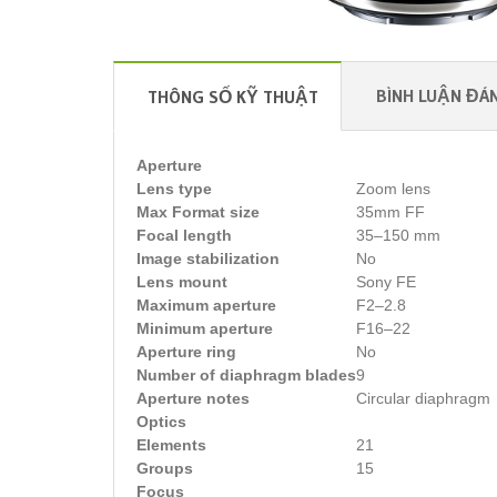
BÌNH LUẬN ĐÁN
THÔNG SỐ KỸ THUẬT
Aperture
Lens type
Zoom lens
Max Format size
35mm FF
Focal length
35–150 mm
Image stabilization
No
Lens mount
Sony FE
Maximum aperture
F2–2.8
Minimum aperture
F16–22
Aperture ring
No
Number of diaphragm blades
9
Aperture notes
Circular diaphragm
Optics
Elements
21
Groups
15
Focus