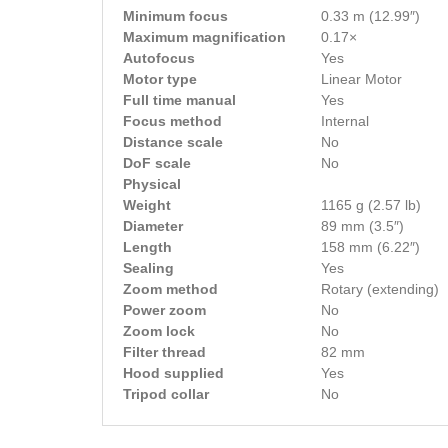
Minimum focus
0.33 m (12.99″)
Maximum magnification
0.17×
Autofocus
Yes
Motor type
Linear Motor
Full time manual
Yes
Focus method
Internal
Distance scale
No
DoF scale
No
Physical
Weight
1165 g (2.57 lb)
Diameter
89 mm (3.5″)
Length
158 mm (6.22″)
Sealing
Yes
Zoom method
Rotary (extending)
Power zoom
No
Zoom lock
No
Filter thread
82 mm
Hood supplied
Yes
Tripod collar
No