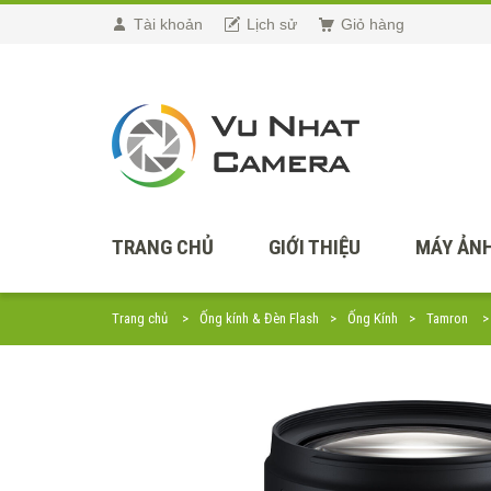
Tài khoản
Lịch sử
Giỏ hàng
TRANG CHỦ
GIỚI THIỆU
MÁY ẢNH
Trang chủ
Ống kính & Đèn Flash
Ống Kính
Tamron