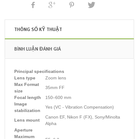
THÔNG SỐ KỸ THUẬT
BÌNH LUẬN ĐÁNH GIÁ
Principal specifications
Lens type
Zoom lens
Max Format
35mm FF
size
Focal length
150–600 mm
Image
Yes (VC - Vibration Compensation)
stabilization
Canon EF, Nikon F (FX), Sony/Minolta
Lens mount
Alpha
Aperture
Maximum