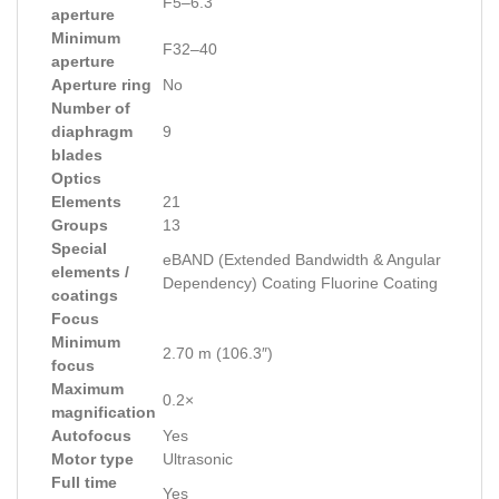
F5–6.3
aperture
Minimum
F32–40
aperture
Aperture ring
No
Number of
diaphragm
9
blades
Optics
Elements
21
Groups
13
Special
eBAND (Extended Bandwidth & Angular
elements /
Dependency) Coating Fluorine Coating
coatings
Focus
Minimum
2.70 m (106.3″)
focus
Maximum
0.2×
magnification
Autofocus
Yes
Motor type
Ultrasonic
Full time
Yes