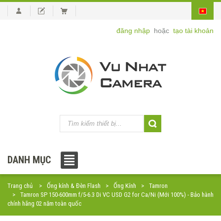
đăng nhập
hoặc
tạo tài khoản
DANH MỤC
Trang chủ
Ống kính & Đèn Flash
Ống Kính
Tamron
Tamron SP 150-600mm f/5-6.3 Di VC USD G2 for Ca/Ni (Mới 100%) - Bảo hành
chính hãng 02 năm toàn quốc