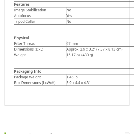
Features
Image Stabilization
No
Autofocus
Yes
Tripod Collar
No
Physical
Filter Thread
67 mm
Dimensions (DxL)
Approx. 2.9 x 3.2" (7.37 x 8.13 cm)
Weight
15.17 oz (430 g)
Packaging Info
Package Weight
1.45 lb
Box Dimensions (LxWxH)
5.9 x 4.4 x 4.3"