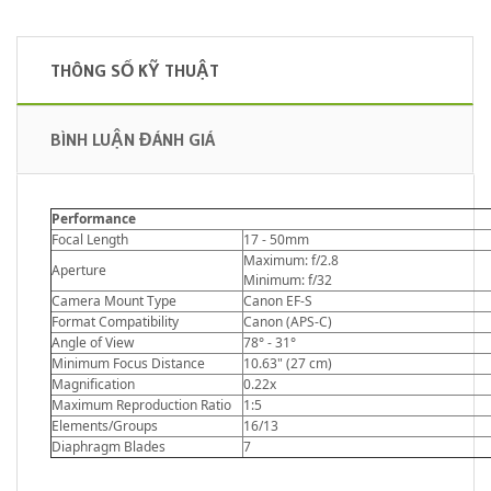
THÔNG SỐ KỸ THUẬT
BÌNH LUẬN ĐÁNH GIÁ
Performance
Focal Length
17 - 50mm
Maximum: f/2.8
Aperture
Minimum: f/32
Camera Mount Type
Canon EF-S
Format Compatibility
Canon (APS-C)
Angle of View
78° - 31°
Minimum Focus Distance
10.63" (27 cm)
Magnification
0.22x
Maximum Reproduction Ratio
1:5
Elements/Groups
16/13
Diaphragm Blades
7