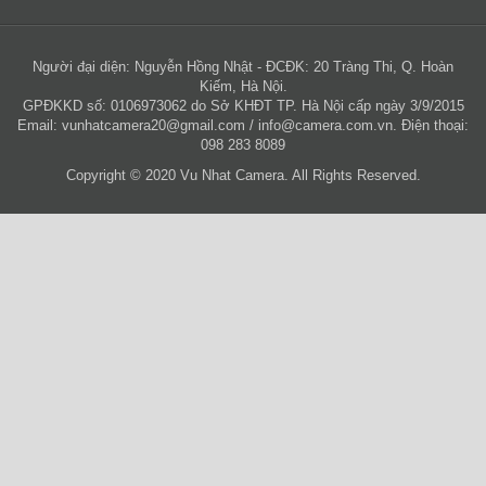
Người đại diện: Nguyễn Hồng Nhật - ĐCĐK: 20 Tràng Thi, Q. Hoàn
Kiếm, Hà Nội.
GPĐKKD số: 0106973062 do Sở KHĐT TP. Hà Nội cấp ngày 3/9/2015
Email:
vunhatcamera20@gmail.com
/
info@camera.com.vn
. Điện thoại:
098 283 8089
Copyright © 2020 Vu Nhat Camera. All Rights Reserved.