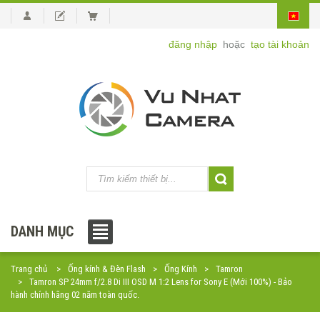
đăng nhập
hoặc
tạo tài khoản
DANH MỤC
Trang chủ
Ống kính & Đèn Flash
Ống Kính
Tamron
Tamron SP 24mm f/2.8 Di III OSD M 1:2 Lens for Sony E (Mới 100%) - Bảo
hành chính hãng 02 năm toàn quốc.