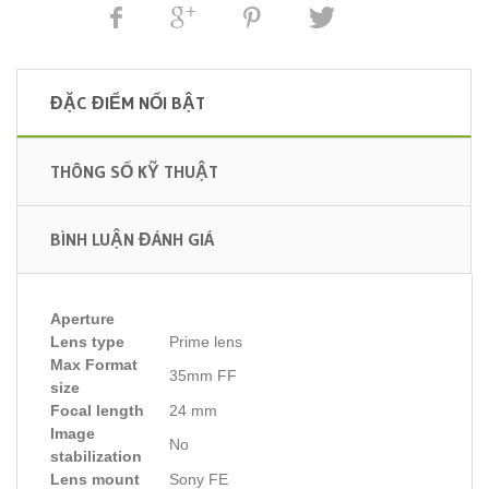
ĐẶC ĐIỂM NỔI BẬT
THÔNG SỐ KỸ THUẬT
BÌNH LUẬN ĐÁNH GIÁ
Aperture
Lens type
Prime lens
Max Format
35mm FF
size
Focal length
24 mm
Image
No
stabilization
Lens mount
Sony FE