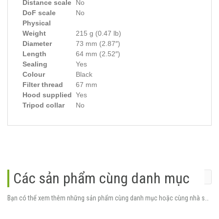
Distance scale
No
DoF scale
No
Physical
Weight
215 g (0.47 lb)
Diameter
73 mm (2.87″)
Length
64 mm (2.52″)
Sealing
Yes
Colour
Black
Filter thread
67 mm
Hood supplied
Yes
Tripod collar
No
Các sản phẩm cùng danh mục
Bạn có thể xem thêm những sản phẩm cùng danh mục hoặc cùng nhà sản xuất.