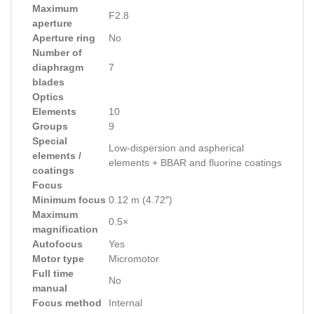
Maximum
F2.8
aperture
Aperture ring
No
Number of
diaphragm
7
blades
Optics
Elements
10
Groups
9
Special
Low-dispersion and aspherical
elements /
elements + BBAR and fluorine coatings
coatings
Focus
Minimum focus
0.12 m (4.72″)
Maximum
0.5×
magnification
Autofocus
Yes
Motor type
Micromotor
Full time
No
manual
Focus method
Internal