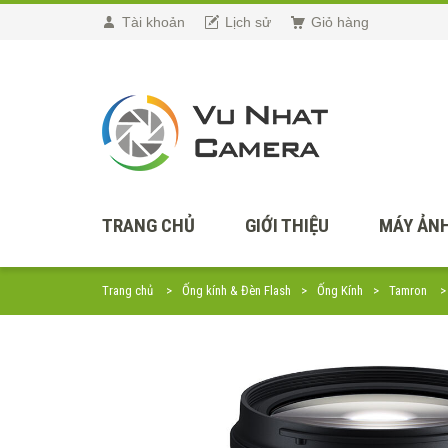
Tài khoản
Lịch sử
Giỏ hàng
TRANG CHỦ
GIỚI THIỆU
MÁY ẢNH
Trang chủ
Ống kính & Đèn Flash
Ống Kính
Tamron