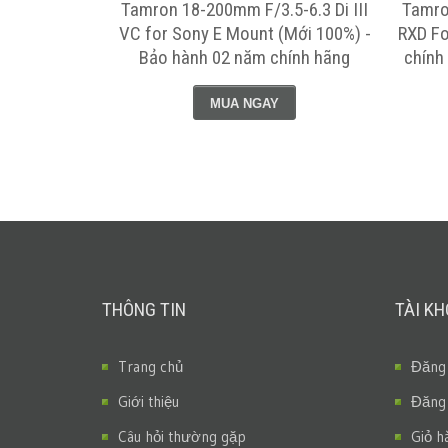
 Di III VXD
Tamron 18-200mm F/3.5-6.3 Di III
Tamron
o hành chính
VC for Sony E Mount (Mới 100%) -
RXD Fo
 quốc
Bảo hành 02 năm chính hãng
chính
MUA NGAY
THÔNG TIN
TÀI K
Trang chủ
Đăng
Giới thiệu
Đăng
Câu hỏi thường gặp
Giỏ h