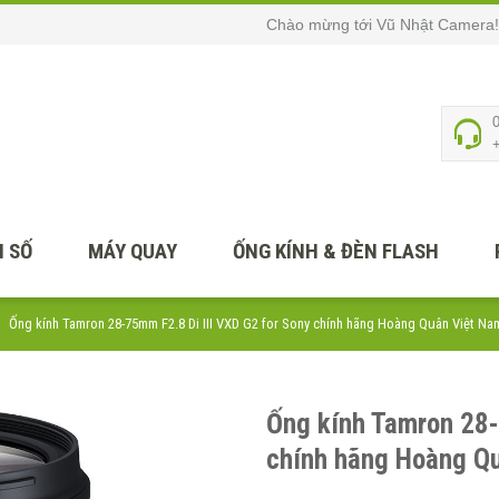
Chào mừng tới Vũ Nhật Camera!
 SỐ
MÁY QUAY
ỐNG KÍNH & ĐÈN FLASH
Ống kính Tamron 28-75mm F2.8 Di III VXD G2 for Sony chính hãng Hoàng Quân Việt Na
Ống kính Tamron 28-
chính hãng Hoàng Q