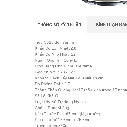
BÌNH LUẬN ĐÁN
THÔNG SỐ KỸ THUẬT
Tiêu Cự28 đến 75mm
Khẩu Độ Lớn Nhấtf/2.8
Khẩu Độ Nhỏ NhấtF22
Ngàm Ống KínhSony E
Định Dạng Ống KínhFull-Frame
Góc Nhìn75 ° 23'- 32 ° 11 '
Khoảng Cách Lấy Nét Tối Thiểu18 cm
Độ Phóng Đại1: 2.7
Thành Phần Quang Học17 thấu kính trong 15 nhó
Số Lá Khẩu9
Loại Lấy NétTự động lấy nét
Chống RungKhông
Kích Thước Filter67 mm (Mặt trước)
Kích Thước117.6mm x 75.8mm
Trọng Lượng540g