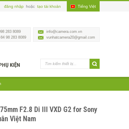
đăng nhập
hoặc
tạo tài khoản
Tiếng Việt
098 283 8089
info@camera.com.vn
+84 98 283 8089
vunhatcamera20@gmail.com
PHỤ KIỆN
m
75mm F2.8 Di III VXD G2 for Sony
uân Việt Nam