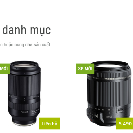
 danh mục
c hoặc cùng nhà sản xuất.
 MỚI
SP MỚI
Liên hệ
5.490