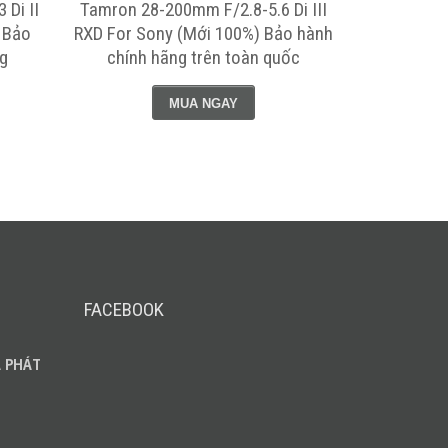
Di II
Tamron 28-200mm F/2.8-5.6 Di III
Tamron SP 
 Bảo
RXD For Sony (Mới 100%) Bảo hành
VC USD G2 
g
chính hãng trên toàn quốc
Bảo hành c
MUA NGAY
FACEBOOK
 PHÁT