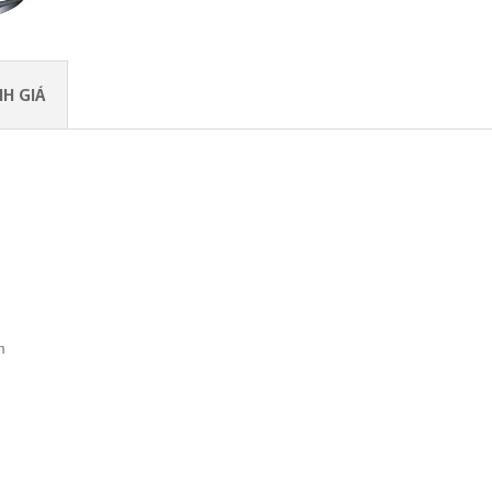
H GIÁ
m