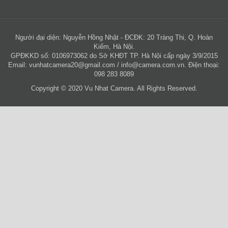
Người đại diện: Nguyễn Hồng Nhật - ĐCĐK: 20 Tràng Thi, Q. Hoàn
Kiếm, Hà Nội.
GPĐKKD số: 0106973062 do Sở KHĐT TP. Hà Nội cấp ngày 3/9/2015
Email:
vunhatcamera20@gmail.com
/
info@camera.com.vn
. Điện thoại:
098 283 8089
Copyright © 2020 Vu Nhat Camera. All Rights Reserved.