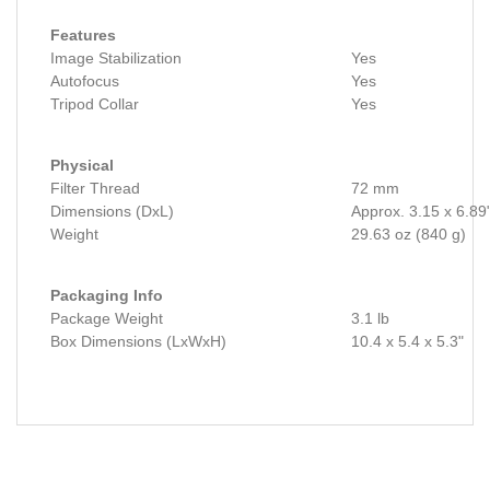
Features
Image Stabilization
Yes
Autofocus
Yes
Tripod Collar
Yes
Physical
Filter Thread
72 mm
Dimensions (DxL)
Approx. 3.15 x 6.89
Weight
29.63 oz (840 g)
Packaging Info
Package Weight
3.1 lb
Box Dimensions (LxWxH)
10.4 x 5.4 x 5.3"