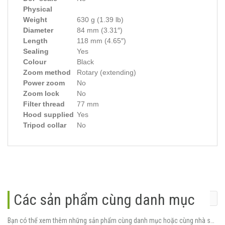
Physical
Weight
630 g (1.39 lb)
Diameter
84 mm (3.31″)
Length
118 mm (4.65″)
Sealing
Yes
Colour
Black
Zoom method
Rotary (extending)
Power zoom
No
Zoom lock
No
Filter thread
77 mm
Hood supplied
Yes
Tripod collar
No
Các sản phẩm cùng danh mục
Bạn có thể xem thêm những sản phẩm cùng danh mục hoặc cùng nhà sản xuất.