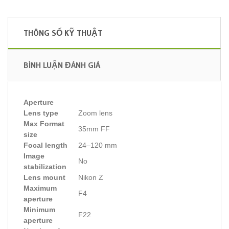
THÔNG SỐ KỸ THUẬT
BÌNH LUẬN ĐÁNH GIÁ
Aperture
Lens type
Zoom lens
Max Format
35mm FF
size
Focal length
24–120 mm
Image
No
stabilization
Lens mount
Nikon Z
Maximum
F4
aperture
Minimum
F22
aperture