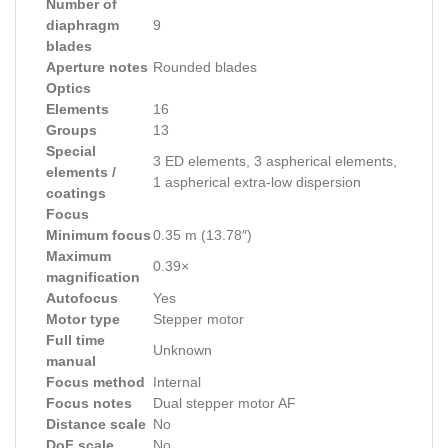
Number of
diaphragm
9
blades
Aperture notes
Rounded blades
Optics
Elements
16
Groups
13
Special
3 ED elements, 3 aspherical elements,
elements /
1 aspherical extra-low dispersion
coatings
Focus
Minimum focus
0.35 m (13.78″)
Maximum
0.39×
magnification
Autofocus
Yes
Motor type
Stepper motor
Full time
Unknown
manual
Focus method
Internal
Focus notes
Dual stepper motor AF
Distance scale
No
DoF scale
No