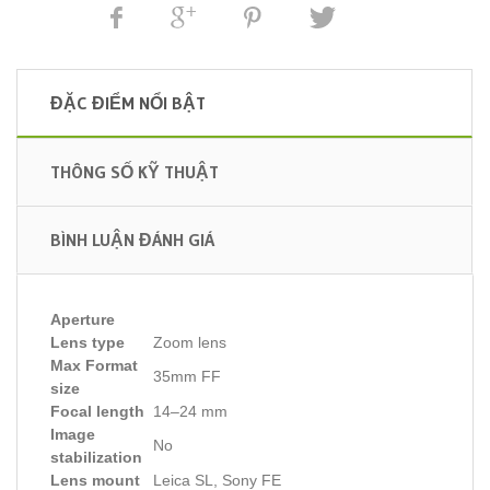
ĐẶC ĐIỂM NỔI BẬT
THÔNG SỐ KỸ THUẬT
BÌNH LUẬN ĐÁNH GIÁ
Aperture
Lens type
Zoom lens
Max Format
35mm FF
size
Focal length
14–24 mm
Image
No
stabilization
Lens mount
Leica SL, Sony FE