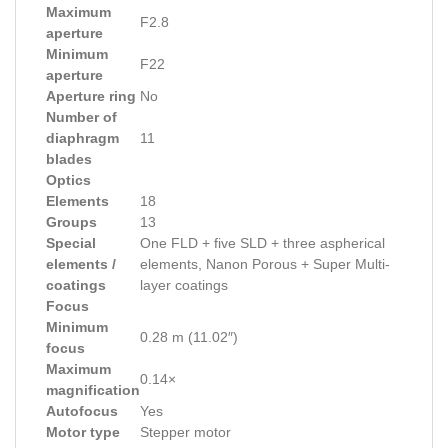
Maximum
F2.8
aperture
Minimum
F22
aperture
Aperture ring
No
Number of
diaphragm
11
blades
Optics
Elements
18
Groups
13
Special
One FLD + five SLD + three aspherical
elements /
elements, Nanon Porous + Super Multi-
coatings
layer coatings
Focus
Minimum
0.28 m (11.02″)
focus
Maximum
0.14×
magnification
Autofocus
Yes
Motor type
Stepper motor