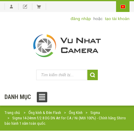
đăng nhập
hoặc
tạo tài khoản
DANH MỤC
Trang chủ
Ống kính & Đèn Flash
Ống Kính
Sigma
Sigma 14-24mm f/2.8 DG DN Art for CA / Ni (Mới 100%) - Chính hãng Shirro
bảo hành 1 năm toàn quốc.