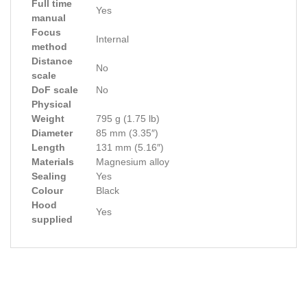
Full time
Yes
manual
Focus
Internal
method
Distance
No
scale
DoF scale
No
Physical
Weight
795 g (1.75 lb)
Diameter
85 mm (3.35″)
Length
131 mm (5.16″)
Materials
Magnesium alloy
Sealing
Yes
Colour
Black
Hood
Yes
supplied