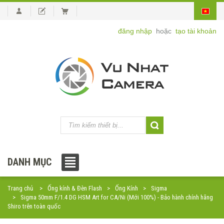
đăng nhập
hoặc
tạo tài khoản
DANH MỤC
Trang chủ
Ống kính & Đèn Flash
Ống Kính
Sigma
Sigma 50mm F/1.4 DG HSM Art for CA/Ni (Mới 100%) - Bảo hành chính hãng
Shiro trên toàn quốc