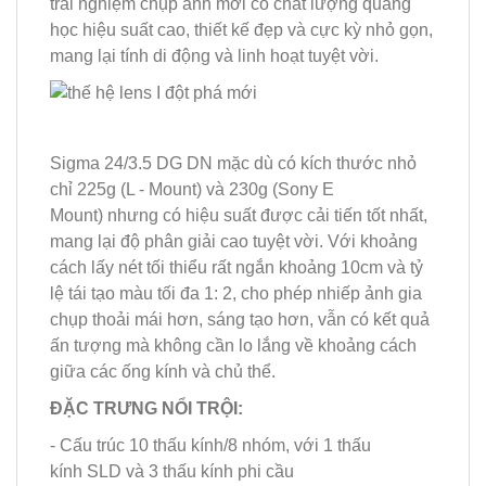
trải nghiệm chụp ảnh mới có chất lượng quang
học hiệu suất cao, thiết kế đẹp và cực kỳ nhỏ gọn,
mang lại tính di động và linh hoạt tuyệt vời.
Sigma 24/3.5 DG DN mặc dù có kích thước nhỏ
chỉ 225g (L - Mount) và 230g (Sony E
Mount) nhưng có hiệu suất được cải tiến tốt nhất,
mang lại độ phân giải cao tuyệt vời. Với khoảng
cách lấy nét tối thiểu rất ngắn khoảng 10cm và tỷ
lệ tái tạo màu tối đa 1: 2, cho phép nhiếp ảnh gia
chụp thoải mái hơn, sáng tạo hơn, vẫn có kết quả
ấn tượng mà không cần lo lắng về khoảng cách
giữa các ống kính và chủ thể.
ĐẶC TRƯNG NỔI TRỘI:
- Cấu trúc 10 thấu kính/8 nhóm, với 1 thấu
kính SLD và 3 thấu kính phi cầu