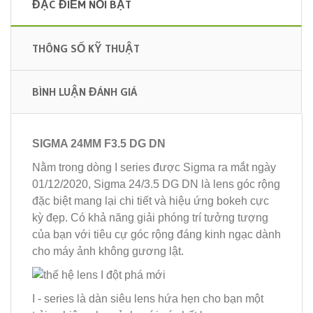
ĐẶC ĐIỂM NỔI BẬT
THÔNG SỐ KỸ THUẬT
BÌNH LUẬN ĐÁNH GIÁ
SIGMA 24MM F3.5 DG DN
Nằm trong dòng I series được Sigma ra mắt ngày
01/12/2020, Sigma 24/3.5 DG DN là lens góc rộng
đặc biệt mang lại chi tiết và hiệu ứng bokeh cực
kỳ đẹp. Có khả năng giải phóng trí tưởng tượng
của bạn với tiêu cự góc rộng đáng kinh ngạc dành
cho máy ảnh không gương lật.
I - series là dàn siêu lens hứa hẹn cho bạn một