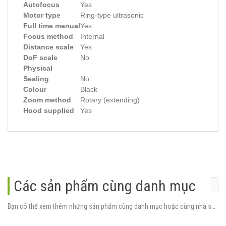
Autofocus
Yes
Motor type
Ring-type ultrasonic
Full time manual
Yes
Focus method
Internal
Distance scale
Yes
DoF scale
No
Physical
Sealing
No
Colour
Black
Zoom method
Rotary (extending)
Hood supplied
Yes
Các sản phẩm cùng danh mục
Bạn có thể xem thêm những sản phẩm cùng danh mục hoặc cùng nhà sản xuất.