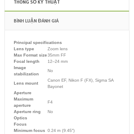
THÔNG SỐ KỸ THUẬT
BÌNH LUẬN ĐÁNH GIÁ
Principal specifications
Lens type
Zoom lens
Max Format size
35mm FF
Focal length
12–24 mm
Image
No
stabilization
Canon EF, Nikon F (FX), Sigma SA
Lens mount
Bayonet
Aperture
Maximum
F4
aperture
Aperture ring
No
Optics
Focus
Minimum focus
0.24 m (9.45″)