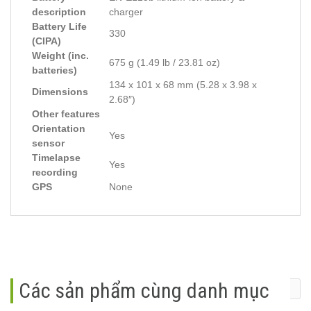
description
charger
Battery Life
330
(CIPA)
Weight (inc.
675 g (1.49 lb / 23.81 oz)
batteries)
134 x 101 x 68 mm (5.28 x 3.98 x
Dimensions
2.68″)
Other features
Orientation
Yes
sensor
Timelapse
Yes
recording
GPS
None
Các sản phẩm cùng danh mục