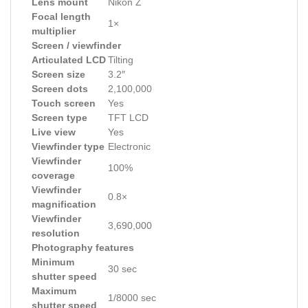
Lens mount
Nikon Z
Focal length
1×
multiplier
Screen / viewfinder
Articulated LCD
Tilting
Screen size
3.2″
Screen dots
2,100,000
Touch screen
Yes
Screen type
TFT LCD
Live view
Yes
Viewfinder type
Electronic
Viewfinder
100%
coverage
Viewfinder
0.8×
magnification
Viewfinder
3,690,000
resolution
Photography features
Minimum
30 sec
shutter speed
Maximum
1/8000 sec
shutter speed