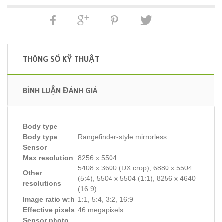
THÔNG SỐ KỸ THUẬT
BÌNH LUẬN ĐÁNH GIÁ
Body type
Body type
Rangefinder-style mirrorless
Sensor
Max resolution
8256 x 5504
5408 x 3600 (DX crop), 6880 x 5504
Other
(5:4), 5504 x 5504 (1:1), 8256 x 4640
resolutions
(16:9)
Image ratio w:h
1:1, 5:4, 3:2, 16:9
Effective pixels
46 megapixels
Sensor photo