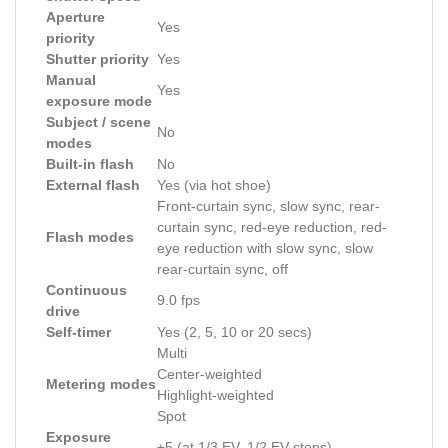
Aperture
Yes
priority
Shutter priority
Yes
Manual
Yes
exposure mode
Subject / scene
No
modes
Built-in flash
No
External flash
Yes (via hot shoe)
Front-curtain sync, slow sync, rear-
curtain sync, red-eye reduction, red-
Flash modes
eye reduction with slow sync, slow
rear-curtain sync, off
Continuous
9.0 fps
drive
Self-timer
Yes (2, 5, 10 or 20 secs)
Multi
Center-weighted
Metering modes
Highlight-weighted
Spot
Exposure
±5 (at 1/3 EV, 1/2 EV steps)