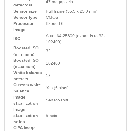
47 megapixels
detectors
Sensor size
Full frame (35.9 x 23.9 mm)
Sensor type
CMOS
Processor
Expeed 6
Image
Auto, 64-25600 (expands to 32-
ISO
102400)
Boosted ISO
32
(minimum)
Boosted ISO
102400
(maximum)
White balance
12
presets
Custom white
Yes (6 slots)
balance
Image
Sensor-shift
stabilization
Image
stabilization
5-axis
notes
CIPA image