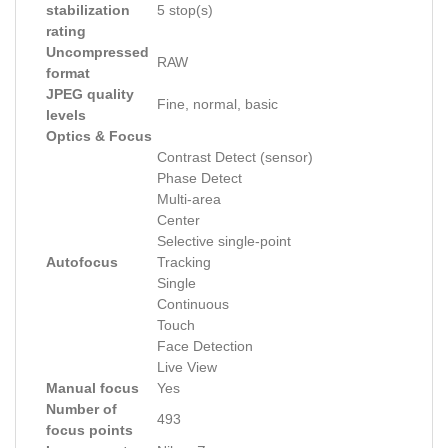
stabilization
5 stop(s)
rating
Uncompressed
RAW
format
JPEG quality
Fine, normal, basic
levels
Optics & Focus
Contrast Detect (sensor)
Phase Detect
Multi-area
Center
Selective single-point
Autofocus
Tracking
Single
Continuous
Touch
Face Detection
Live View
Manual focus
Yes
Number of
493
focus points