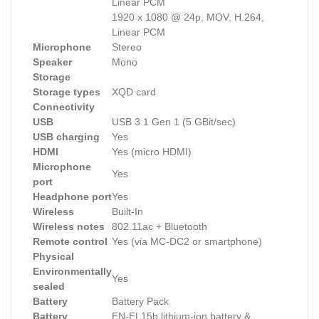
Linear PCM
1920 x 1080 @ 24p, MOV, H.264,
Linear PCM
Microphone
Stereo
Speaker
Mono
Storage
Storage types
XQD card
Connectivity
USB
USB 3.1 Gen 1 (5 GBit/sec)
USB charging
Yes
HDMI
Yes (micro HDMI)
Microphone
Yes
port
Headphone port
Yes
Wireless
Built-In
Wireless notes
802.11ac + Bluetooth
Remote control
Yes (via MC-DC2 or smartphone)
Physical
Environmentally
Yes
sealed
Battery
Battery Pack
Battery
EN-EL15b lithium-ion battery &