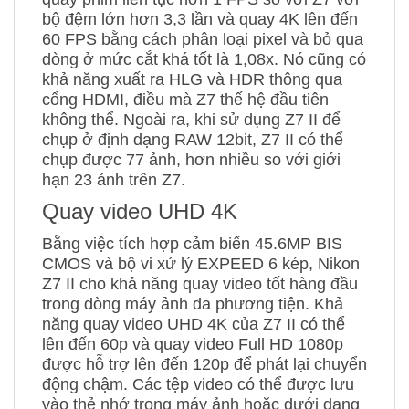
bộ đệm lớn hơn 3,3 lần và quay 4K lên đến
60 FPS bằng cách phân loại pixel và bỏ qua
dòng ở mức cắt khá tốt là 1,08x. Nó cũng có
khả năng xuất ra HLG và HDR thông qua
cổng HDMI, điều mà Z7 thế hệ đầu tiên
không thể. Ngoài ra, khi sử dụng Z7 II để
chụp ở định dạng RAW 12bit, Z7 II có thể
chụp được 77 ảnh, hơn nhiều so với giới
hạn 23 ảnh trên Z7.
Quay video UHD 4K
Bằng việc tích hợp cảm biến 45.6MP BIS
CMOS và bộ vi xử lý EXPEED 6 kép, Nikon
Z7 II cho khả năng quay video tốt hàng đầu
trong dòng máy ảnh đa phương tiện. Khả
năng quay video UHD 4K của Z7 II có thể
lên đến 60p và quay video Full HD 1080p
được hỗ trợ lên đến 120p để phát lại chuyển
động chậm. Các tệp video có thể được lưu
vào thẻ nhớ trong máy ảnh hoặc dưới dạng