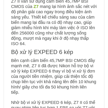
Z7 II vẫn sử dụng cảm biến 45,7MP BSI
CMOS của
Z7
mang lại hình ảnh sắc nét với
độ phân giải cao ngay trong điều kiện ánh
sáng yếu. Thiết kế chiếu sáng sau của cảm
biến mang lại đầu ra có độ nhạy cao, giúp
giảm nhiễu hình khi máy làm việc ở ISO lên
đến 256000 cũng như chất lượng sống
động, mượt mà ngay khi ở độ nhạy thấp
ISO 64.
Bộ xử lý EXPEED 6 kép
Bên cạnh cảm biến 45,7MP BSI CMOS đầy
mạnh mẽ, Z7 II đã được Nikon hỗ trợ bộ vi
xử lý kép EXPEED 6 thay vì bộ vi xử lý đơn
của người tiền nhiệm, giúp cải thiện tốc độ
chụp liên tục với khả năng lên đến 10 khung
hình/ giây cho tối đa 50 khung hình liên
tiếp.
Nhờ bộ vi xử lý EXPEED 6 kép, Z7 II có thể
quay phim liên tục hơn 1 FPS so với Z7 với