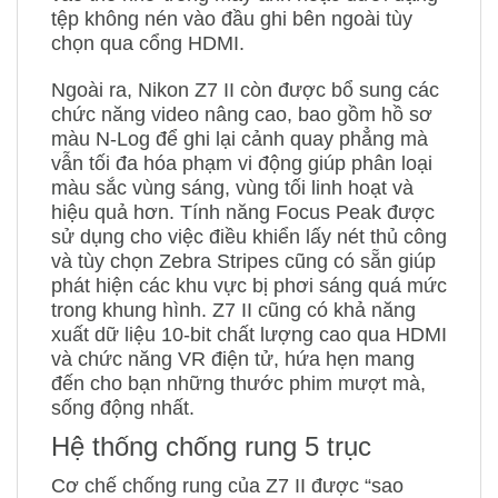
tệp không nén vào đầu ghi bên ngoài tùy
chọn qua cổng HDMI.
Ngoài ra, Nikon Z7 II còn được bổ sung các
chức năng video nâng cao, bao gồm hồ sơ
màu N-Log để ghi lại cảnh quay phẳng mà
vẫn tối đa hóa phạm vi động giúp phân loại
màu sắc vùng sáng, vùng tối linh hoạt và
hiệu quả hơn. Tính năng Focus Peak được
sử dụng cho việc điều khiển lấy nét thủ công
và tùy chọn Zebra Stripes cũng có sẵn giúp
phát hiện các khu vực bị phơi sáng quá mức
trong khung hình. Z7 II cũng có khả năng
xuất dữ liệu 10-bit chất lượng cao qua HDMI
và chức năng VR điện tử, hứa hẹn mang
đến cho bạn những thước phim mượt mà,
sống động nhất.
Hệ thống chống rung 5 trục
Cơ chế chống rung của Z7 II được “sao