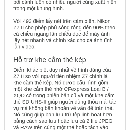
bối cảnh luôn có nhiều người cùng xuất hiện
trong một khung hình.
Với 493 điểm lấy nét trên cảm biến, Nikon
Z7 II cho phép phủ sóng rộng đến 90% theo
cả chiều ngang lẫn chiều dọc để máy ảnh
lấy nét nhanh và chính xác cho cả ảnh tĩnh
lẫn video.
Hỗ trợ khe cắm thẻ kép
Điểm khác biệt duy nhất về hình dáng của
Z7 II so với người tiền nhiệm Z7 chính là
khe cắm thẻ kép. Nó được cấu hình gồm
một khe cắm thẻ nhớ CFexpress Loại B /
XQD có trong phiên bản cũ và một khe cắm
thẻ SD UHS-II giúp người dùng thỏa mái tác
vụ mà không băn khoăn về vấn đề tràn thẻ.
Nó cũng giúp bạn lưu trữ tệp linh hoạt hơn
bằng cách sao lưu hoặc lưu cả 2 file JPEG
và RAW trên cùng một thẻ hoặc tách vào