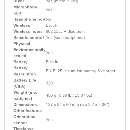
HDMI
Yes (micro HDMI)
Microphone
Yes
port
Headphone port
No
Wireless
Built-In
Wireless notes
802.11ac + Bluetooth
Remote control
Yes (via smartphone)
Physical
Environmentally
Yes
sealed
Battery
Built-in
Battery
EN-EL25 lithium-ion battery & charger
description
Battery Life
320
(CIPA)
Weight (inc.
450 g (0.99 lb / 15.87 oz)
batteries)
Dimensions
127 x 94 x 60 mm (5 x 3.7 x 2.36″)
Other features
Orientation
Yes
sensor
Timelapse