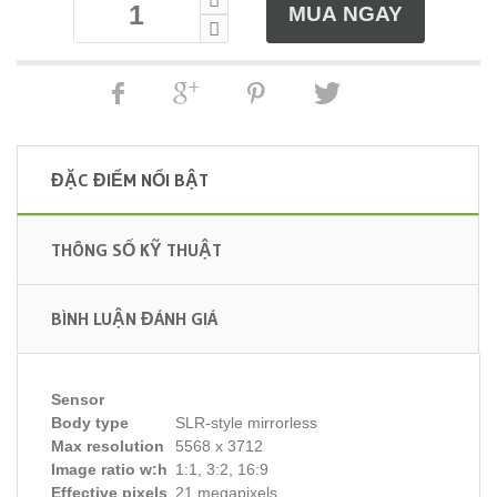
ĐẶC ĐIỂM NỔI BẬT
THÔNG SỐ KỸ THUẬT
BÌNH LUẬN ĐÁNH GIÁ
Sensor
Body type
SLR-style mirrorless
Max resolution
5568 x 3712
Image ratio w:h
1:1, 3:2, 16:9
Effective pixels
21 megapixels