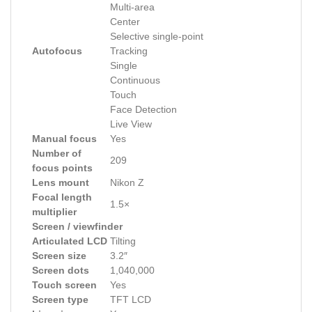
Multi-area
Center
Selective single-point
Autofocus
Tracking
Single
Continuous
Touch
Face Detection
Live View
Manual focus
Yes
Number of
209
focus points
Lens mount
Nikon Z
Focal length
1.5×
multiplier
Screen / viewfinder
Articulated LCD
Tilting
Screen size
3.2″
Screen dots
1,040,000
Touch screen
Yes
Screen type
TFT LCD