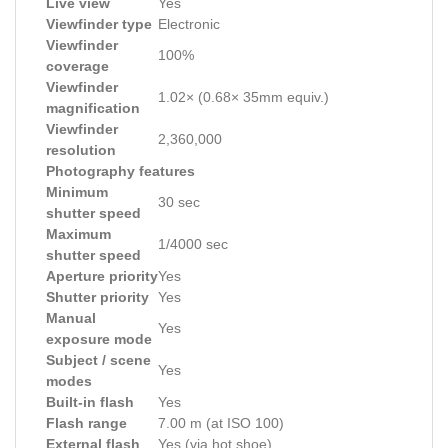
Live view
Yes
Viewfinder type
Electronic
Viewfinder
100%
coverage
Viewfinder
1.02× (0.68× 35mm equiv.)
magnification
Viewfinder
2,360,000
resolution
Photography features
Minimum
30 sec
shutter speed
Maximum
1/4000 sec
shutter speed
Aperture priority
Yes
Shutter priority
Yes
Manual
Yes
exposure mode
Subject / scene
Yes
modes
Built-in flash
Yes
Flash range
7.00 m (at ISO 100)
External flash
Yes (via hot shoe)