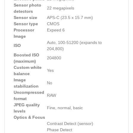
Sensor photo
22 megapixels
detectors
Sensor size
APS-C (23.5 x 15.7 mm)
Sensor type
CMOS
Processor
Expeed 6
Image
Auto, 100-51200 (expands to
ISO
204,800)
Boosted ISO
204800
(maximum)
Custom white
Yes
balance
Image
No
stabilization
Uncompressed
RAW
format
JPEG quality
Fine, normal, basic
levels
Optics & Focus
Contrast Detect (sensor)
Phase Detect