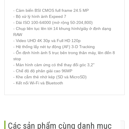
- Cảm biến BSI CMOS full frame 24.5 MP
- Bộ xử lý hình ảnh Expeed 7
- Dải ISO 100-64000 (mở rộng 50-204,800)
- Chụp liên tục lên tới 14 khung hình/giây ở định dạng
RAW
- Video UHD 4K 30p và Full HD 120p
- Hệ thống lấy nét tự động (AF) 3-D Tracking
- Ổn định hình ảnh 5 trục bên trong thân máy, lên đến 8
stop
- Màn hình cảm ứng có thể thay đổi góc 3,2"
- Chế độ độ phân giải cao 96MP
- Khe cắm thẻ nhớ kép (SD và MicroSD)
- Kết nối Wi-Fi và Bluetooth
Các sản phẩm cùng danh mục