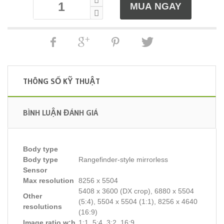
THÔNG SỐ KỸ THUẬT
BÌNH LUẬN ĐÁNH GIÁ
Body type
Body type
Rangefinder-style mirrorless
Sensor
Max resolution
8256 x 5504
5408 x 3600 (DX crop), 6880 x 5504
Other
(5:4), 5504 x 5504 (1:1), 8256 x 4640
resolutions
(16:9)
Image ratio w:h
1:1, 5:4, 3:2, 16:9