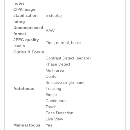
notes
CIPA image
stabilization
5 stop(s)
rating
Uncompressed
RAW
format
JPEG quality
Fine, normal, basic
levels
Optics & Focus
Contrast Detect (sensor)
Phase Detect
Multi-area
Center
Selective single-point
Autofocus
Tracking
Single
Continuous
Touch
Face Detection
Live View
Manual focus
Yes