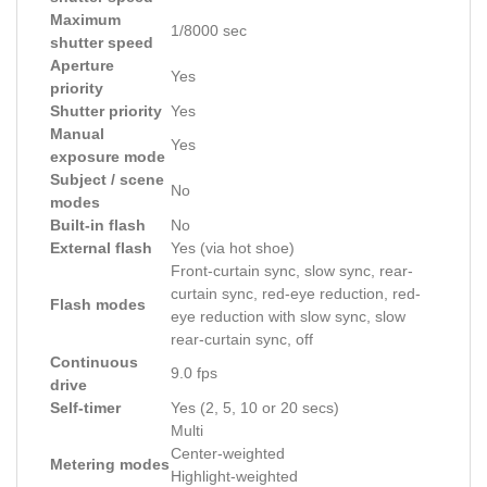
Maximum
1/8000 sec
shutter speed
Aperture
Yes
priority
Shutter priority
Yes
Manual
Yes
exposure mode
Subject / scene
No
modes
Built-in flash
No
External flash
Yes (via hot shoe)
Front-curtain sync, slow sync, rear-
curtain sync, red-eye reduction, red-
Flash modes
eye reduction with slow sync, slow
rear-curtain sync, off
Continuous
9.0 fps
drive
Self-timer
Yes (2, 5, 10 or 20 secs)
Multi
Center-weighted
Metering modes
Highlight-weighted