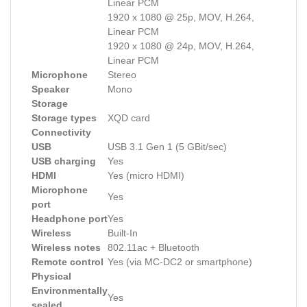
Linear PCM
1920 x 1080 @ 25p, MOV, H.264,
Linear PCM
1920 x 1080 @ 24p, MOV, H.264,
Linear PCM
Microphone
Stereo
Speaker
Mono
Storage
Storage types
XQD card
Connectivity
USB
USB 3.1 Gen 1 (5 GBit/sec)
USB charging
Yes
HDMI
Yes (micro HDMI)
Microphone
Yes
port
Headphone port
Yes
Wireless
Built-In
Wireless notes
802.11ac + Bluetooth
Remote control
Yes (via MC-DC2 or smartphone)
Physical
Environmentally
Yes
sealed