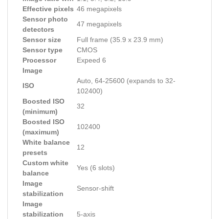
Effective pixels
46 megapixels
Sensor photo
47 megapixels
detectors
Sensor size
Full frame (35.9 x 23.9 mm)
Sensor type
CMOS
Processor
Expeed 6
Image
Auto, 64-25600 (expands to 32-
ISO
102400)
Boosted ISO
32
(minimum)
Boosted ISO
102400
(maximum)
White balance
12
presets
Custom white
Yes (6 slots)
balance
Image
Sensor-shift
stabilization
Image
stabilization
5-axis