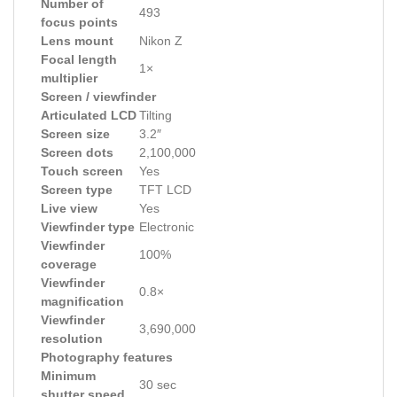
Number of
493
focus points
Lens mount
Nikon Z
Focal length
1×
multiplier
Screen / viewfinder
Articulated LCD
Tilting
Screen size
3.2″
Screen dots
2,100,000
Touch screen
Yes
Screen type
TFT LCD
Live view
Yes
Viewfinder type
Electronic
Viewfinder
100%
coverage
Viewfinder
0.8×
magnification
Viewfinder
3,690,000
resolution
Photography features
Minimum
30 sec
shutter speed