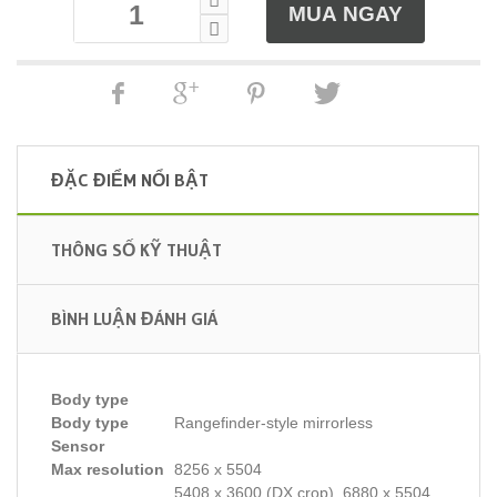
ĐẶC ĐIỂM NỔI BẬT
THÔNG SỐ KỸ THUẬT
BÌNH LUẬN ĐÁNH GIÁ
Body type
Body type
Rangefinder-style mirrorless
Sensor
Max resolution
8256 x 5504
5408 x 3600 (DX crop), 6880 x 5504