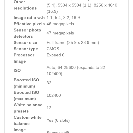
Other
(5:4), 5504 x 5504 (1:1), 8256 x 4640
resolutions
(16:9)
Image ratio w:h
1:1, 5:4, 3:2, 16:9
Effective pixels
46 megapixels
Sensor photo
47 megapixels
detectors
Sensor size
Full frame (35.9 x 23.9 mm)
Sensor type
CMOS
Processor
Expeed 6
Image
Auto, 64-25600 (expands to 32-
ISO
102400)
Boosted ISO
32
(minimum)
Boosted ISO
102400
(maximum)
White balance
12
presets
Custom white
Yes (6 slots)
balance
Image
Sensor-shift