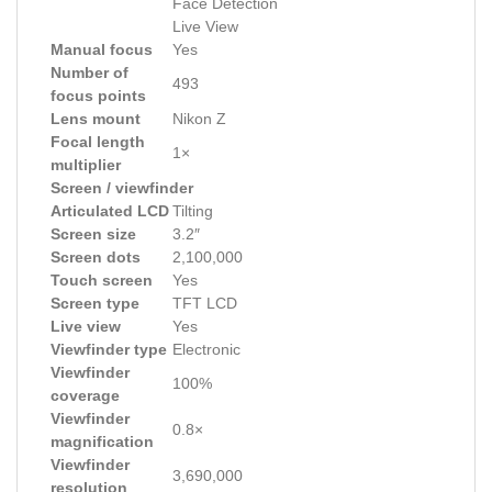
Face Detection
Live View
Manual focus
Yes
Number of
493
focus points
Lens mount
Nikon Z
Focal length
1×
multiplier
Screen / viewfinder
Articulated LCD
Tilting
Screen size
3.2″
Screen dots
2,100,000
Touch screen
Yes
Screen type
TFT LCD
Live view
Yes
Viewfinder type
Electronic
Viewfinder
100%
coverage
Viewfinder
0.8×
magnification
Viewfinder
3,690,000
resolution