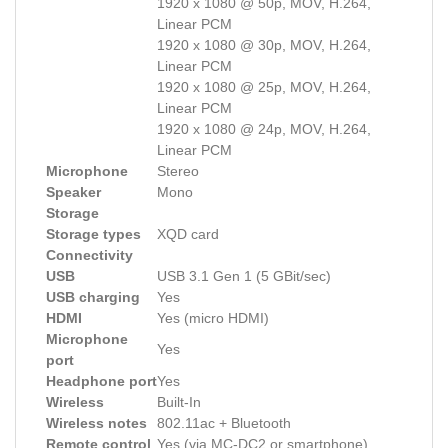
1920 x 1080 @ 50p, MOV, H.264,
Linear PCM
1920 x 1080 @ 30p, MOV, H.264,
Linear PCM
1920 x 1080 @ 25p, MOV, H.264,
Linear PCM
1920 x 1080 @ 24p, MOV, H.264,
Linear PCM
Microphone
Stereo
Speaker
Mono
Storage
Storage types
XQD card
Connectivity
USB
USB 3.1 Gen 1 (5 GBit/sec)
USB charging
Yes
HDMI
Yes (micro HDMI)
Microphone
Yes
port
Headphone port
Yes
Wireless
Built-In
Wireless notes
802.11ac + Bluetooth
Remote control
Yes (via MC-DC2 or smartphone)