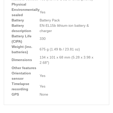
Physical
Environmentally
Yes
sealed
Battery
Battery Pack
Battery
EN-EL15b lithium-ion battery &
description
charger
Battery Life
330
(CIPA)
Weight (inc.
675 g (1.49 lb / 23.81 oz)
batteries)
134 x 101 x 68 mm (5.28 x 3.98 x
Dimensions
2.68″)
Other features
Orientation
Yes
sensor
Timelapse
Yes
recording
GPS
None