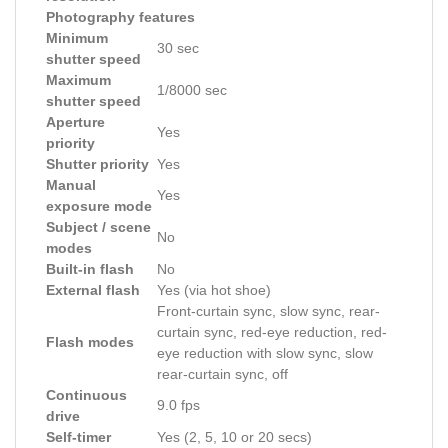
Photography features
Minimum
30 sec
shutter speed
Maximum
1/8000 sec
shutter speed
Aperture
Yes
priority
Shutter priority
Yes
Manual
Yes
exposure mode
Subject / scene
No
modes
Built-in flash
No
External flash
Yes (via hot shoe)
Front-curtain sync, slow sync, rear-
curtain sync, red-eye reduction, red-
Flash modes
eye reduction with slow sync, slow
rear-curtain sync, off
Continuous
9.0 fps
drive
Self-timer
Yes (2, 5, 10 or 20 secs)