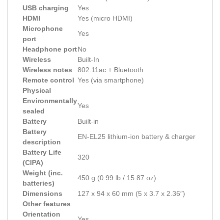
USB charging
Yes
HDMI
Yes (micro HDMI)
Microphone
Yes
port
Headphone port
No
Wireless
Built-In
Wireless notes
802.11ac + Bluetooth
Remote control
Yes (via smartphone)
Physical
Environmentally
Yes
sealed
Battery
Built-in
Battery
EN-EL25 lithium-ion battery & charger
description
Battery Life
320
(CIPA)
Weight (inc.
450 g (0.99 lb / 15.87 oz)
batteries)
Dimensions
127 x 94 x 60 mm (5 x 3.7 x 2.36″)
Other features
Orientation
Yes