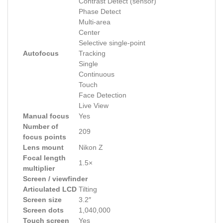
Contrast Detect (sensor)
Phase Detect
Multi-area
Center
Selective single-point
Autofocus
Tracking
Single
Continuous
Touch
Face Detection
Live View
Manual focus
Yes
Number of
209
focus points
Lens mount
Nikon Z
Focal length
1.5×
multiplier
Screen / viewfinder
Articulated LCD
Tilting
Screen size
3.2″
Screen dots
1,040,000
Touch screen
Yes