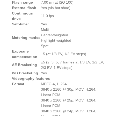
Flash range
7.00 m (at ISO 100)
External flash
Yes (via hot shoe)
Continuous
11.0 fps
drive
Self-timer
Yes
Multi
Center-weighted
Metering modes
Highlight-weighted
Spot
Exposure
±5 (at 1/3 EV, 1/2 EV steps)
compensation
±5 (2, 3, 5, 7 frames at 1/3 EV, 1/2 EV,
AE Bracketing
2/3 EV, 1 EV steps)
WB Bracketing
Yes
Videography features
Format
MPEG-4, H.264
3840 x 2160 @ 30p, MOV, H.264,
Linear PCM
3840 x 2160 @ 25p, MOV, H.264,
Linear PCM
3840 x 2160 @ 24p, MOV, H.264,