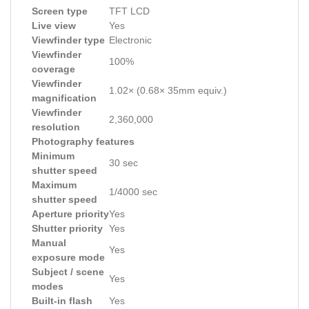
Screen type
TFT LCD
Live view
Yes
Viewfinder type
Electronic
Viewfinder
100%
coverage
Viewfinder
1.02× (0.68× 35mm equiv.)
magnification
Viewfinder
2,360,000
resolution
Photography features
Minimum
30 sec
shutter speed
Maximum
1/4000 sec
shutter speed
Aperture priority
Yes
Shutter priority
Yes
Manual
Yes
exposure mode
Subject / scene
Yes
modes
Built-in flash
Yes