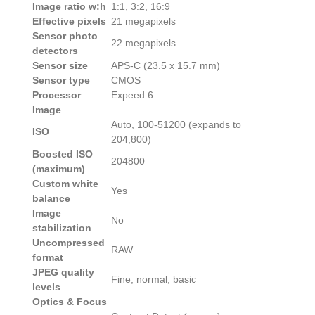
Image ratio w:h
1:1, 3:2, 16:9
Effective pixels
21 megapixels
Sensor photo
22 megapixels
detectors
Sensor size
APS-C (23.5 x 15.7 mm)
Sensor type
CMOS
Processor
Expeed 6
Image
Auto, 100-51200 (expands to
ISO
204,800)
Boosted ISO
204800
(maximum)
Custom white
Yes
balance
Image
No
stabilization
Uncompressed
RAW
format
JPEG quality
Fine, normal, basic
levels
Optics & Focus