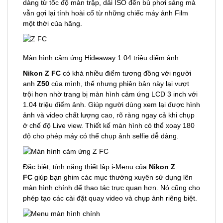
dàng từ tốc độ màn trập, dải ISO đến bù phơi sáng mà
vẫn gợi lại tính hoài cổ từ những chiếc máy ảnh Film
một thời của hãng.
Màn hình cảm ứng Hideaway 1.04 triệu điểm ảnh
Nikon Z FC
có khá nhiều điểm tương đồng với người
anh
Z50
của mình, thế nhưng phiên bản này lại vượt
trội hơn nhờ trang bị màn hình cảm ứng LCD 3 inch với
1.04 triệu điểm ảnh. Giúp người dùng xem lại được hình
ảnh và video chất lượng cao, rõ ràng ngay cả khi chụp
ở chế độ Live view. Thiết kế màn hình có thể xoay 180
độ cho phép máy có thể chụp ảnh selfie dễ dàng.
Đặc biệt, tính năng thiết lập i-Menu của
Nikon Z
FC
giúp bạn ghim các mục thường xuyên sử dụng lên
màn hình chính để thao tác trực quan hơn. Nó cũng cho
phép tạo các cài đặt quay video và chụp ảnh riêng biệt.