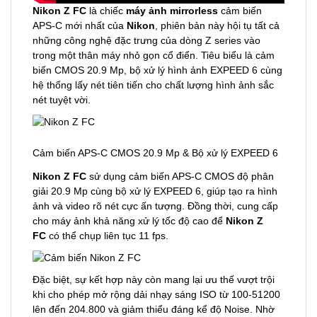
Nikon Z FC
là chiếc
máy ảnh mirrorless
cảm biến
APS-C mới nhất của
Nikon
, phiên bản này hội tụ tất cả
những công nghệ đặc trưng của dòng Z series vào
trong một thân máy nhỏ gọn cổ điển. Tiêu biểu là cảm
biến CMOS 20.9 Mp, bộ xử lý hình ảnh EXPEED 6 cùng
hệ thống lấy nét tiên tiến cho chất lượng hình ảnh sắc
nét tuyệt vời.
Cảm biến APS-C CMOS 20.9 Mp & Bộ xử lý EXPEED 6
Nikon Z FC
sử dụng cảm biến APS-C CMOS độ phân
giải 20.9 Mp cùng bộ xử lý EXPEED 6, giúp tạo ra hình
ảnh và video rõ nét cực ấn tượng. Đồng thời, cung cấp
cho máy ảnh khả năng xử lý tốc độ cao để
Nikon Z
FC
có thể chụp liên tục 11 fps.
Đặc biệt, sự kết hợp này còn mang lại ưu thế vượt trội
khi cho phép mở rộng dải nhạy sáng ISO từ 100-51200
lên đến 204.800 và giảm thiểu đáng kể độ Noise. Nhờ