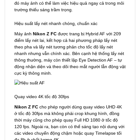
đó máy ảnh có thể làm việc hiệu quả ngay cả trong môi
trường thiếu sáng trầm trọng.
Hiệu suất lấy nét nhanh chóng, chuẩn xác
Máy ảnh
Nikon Z FC
được trang bị Hybrid AF với 209
điểm lấy nét lai, kết hợp cả hai phương pháp lấy nét
theo pha và lấy nét tương phản cho tốc độ lấy nét
nhanh nhưng vẫn chính xác. Bên cạnh hệ thống lấy nét
thông thường, máy còn thiết lập Eye Detection AF – tự
động nhận diện và theo dõi theo mắt người lẫn động vật
cực kỳ thông minh.
Quay video 4K tốc độ 30fps
Nikon Z FC
cho phép người dùng quay video UHD 4K
ở tốc độ 30fps mà không phải crop khung hình, đồng
thời máy cũng cho phép quay Full HD 1080 ở tốc độ
120 fps. Ngoài ra, bạn còn có thể sáng tạo nội dung với
các video chuyển động chậm hoặc quay Timelapse tối
đa 8h ở chất lượng 4K.