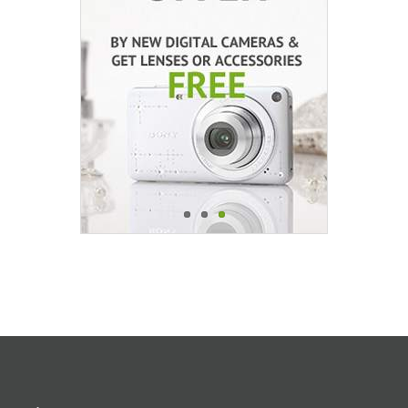
National Geographic
Tokina
DJI OSMO
Tamron
Lowepro
Aerfeis
Leica
Pentax
Nikon
DJI
Panasonic
Removu
Sigma
FlyCam