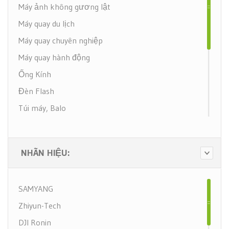
Máy ảnh không gương lật
Máy quay du lịch
Máy quay chuyên nghiệp
Máy quay hành động
Ống Kính
Đèn Flash
Túi máy, Balo
Phụ kiện Máy quay
Tay cầm chống rung (Gimbal)
NHÃN HIỆU:
Ống nhòm
Khẩu nối tiêu cự
SAMYANG
Chân máy
Zhiyun-Tech
Ngàm chuyển đổi
DJI Ronin
Máy in