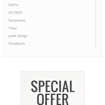
GoPro
VILTROX
Saramonic
Feiyu
peak design
Steadicam
Olympus
Sony
Canon
Amkov
Benro
Fujifilm
Manfrotto