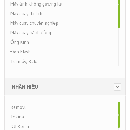
Máy ảnh không gương lật
Máy quay du lịch
Máy quay chuyên nghiệp
Máy quay hành động
Ống Kính
Đèn Flash
Túi máy, Balo
Phụ kiện Máy quay
Tay cầm chống rung (Gimbal)
NHÃN HIỆU:
Ống nhòm
Khẩu nối tiêu cự
Removu
Chân máy
Tokina
Ngàm chuyển đổi
DJI Ronin
Máy in