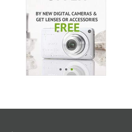
Aerfeis
FlyCam
Sony
Sigma
Nikon
Lowepro
Benro
Saramonic
DJI
Leica
Steadicam
DJI OSMO
Panasonic
National Geographic