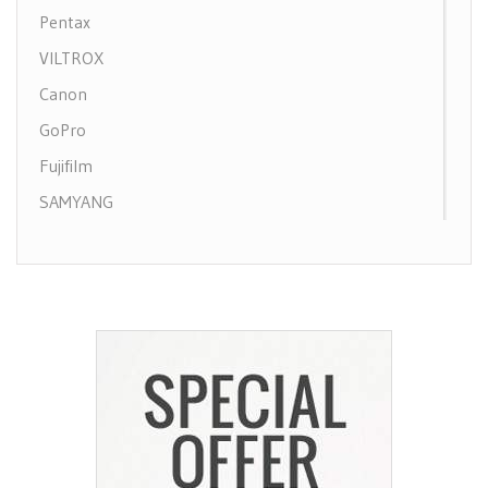
Pentax
VILTROX
Canon
GoPro
Fujifilm
SAMYANG
Feiyu
Tamron
Manfrotto
peak design
Amkov
Zhiyun-Tech
Olympus