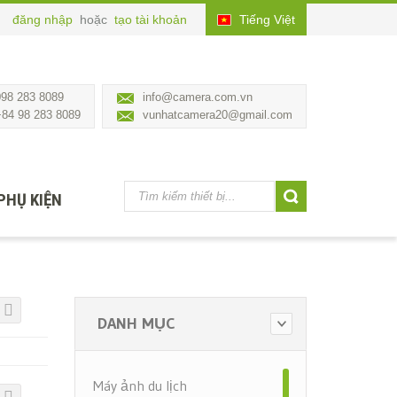
đăng nhập
hoặc
tạo tài khoản
Tiếng Việt
098 283 8089
info@camera.com.vn
+84 98 283 8089
vunhatcamera20@gmail.com
PHỤ KIỆN
DANH MỤC
Máy ảnh du lịch