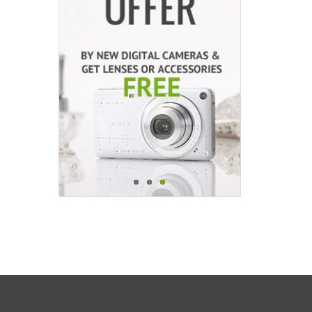
DJI
Tokina
VILTROX
Olympus
Removu
Aerfeis
Sony
Pentax
Zhiyun-Tech
Fujifilm
Lowepro
Manfrotto
National Geographic
GoPro