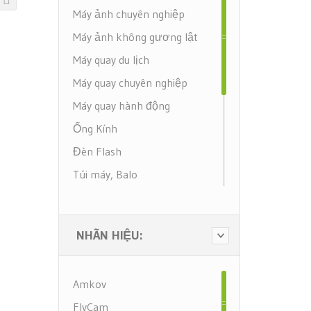
Máy ảnh chuyên nghiệp
Máy ảnh không gương lật
Máy quay du lịch
Máy quay chuyên nghiệp
Máy quay hành động
Ống Kính
Đèn Flash
Túi máy, Balo
Phụ kiện Máy quay
Tay cầm chống rung (Gimbal)
NHÃN HIỆU:
Ống nhòm
Khẩu nối tiêu cự
Amkov
Chân máy
FlyCam