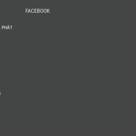
Leica
FACEBOOK
 PHÁT
i