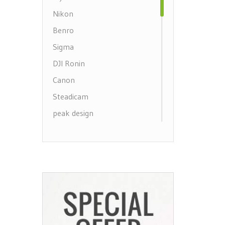
Ngàm chuyển đổi
Nikon
Máy in
Benro
Sigma
DJI Ronin
Canon
Steadicam
peak design
Tamron
Panasonic
SAMYANG
Saramonic
DJI OSMO
Feiyu