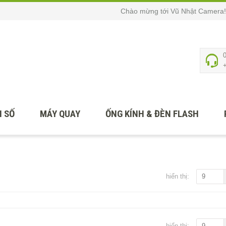
Chào mừng tới Vũ Nhật Camera!
 SỐ
MÁY QUAY
ỐNG KÍNH & ĐÈN FLASH
hiển thị:
9
hiển thị:
9