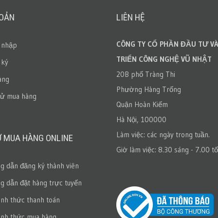
HOẢN
LIÊN HỆ
CÔNG TY CỔ PHẦN ĐẦU TƯ VÀ
 nhập
TRIỂN CÔNG NGHỆ VŨ NHẬT
 ký
20B phố Tràng Thi
àng
Phường Hàng Trống
sử mua hàng
Quận Hoàn Kiếm
Hà Nội, 100000
Làm việc: các ngày trong tuần.
Ợ MUA HÀNG ONLINE
Giờ làm việc: 8.30 sáng - 7.00 tố
 dẫn đăng ký thành viên
 dẫn đặt hàng trực tuyến
ình thức thanh toán
ình thức mua hàng