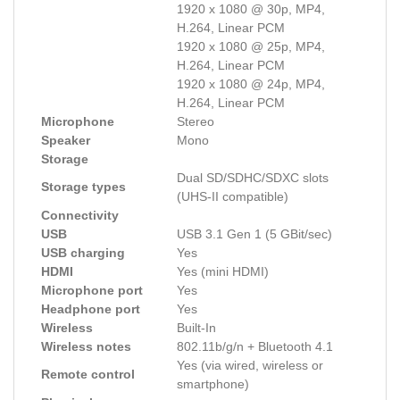
1920 x 1080 @ 30p, MP4,
H.264, Linear PCM
1920 x 1080 @ 25p, MP4,
H.264, Linear PCM
1920 x 1080 @ 24p, MP4,
H.264, Linear PCM
Microphone
Stereo
Speaker
Mono
Storage
Dual SD/SDHC/SDXC slots
Storage types
(UHS-II compatible)
Connectivity
USB
USB 3.1 Gen 1 (5 GBit/sec)
USB charging
Yes
HDMI
Yes (mini HDMI)
Microphone port
Yes
Headphone port
Yes
Wireless
Built-In
Wireless notes
802.11b/g/n + Bluetooth 4.1
Yes (via wired, wireless or
Remote control
smartphone)