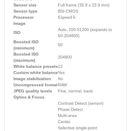
Sensor size
Full frame (35.9 x 23.9 mm)
Sensor type
BSI-CMOS
Processor
Expeed 6
Image
Auto, 100-51200 (expands to
ISO
50-204800)
Boosted ISO
50
(minimum)
Boosted ISO
204800
(maximum)
White balance presets
12
Custom white balance
Yes
Image stabilization
No
Uncompressed format
RAW
JPEG quality levels
Fine, normal, basic
Optics & Focus
Contrast Detect (sensor)
Phase Detect
Multi-area
Center
Selective single-point