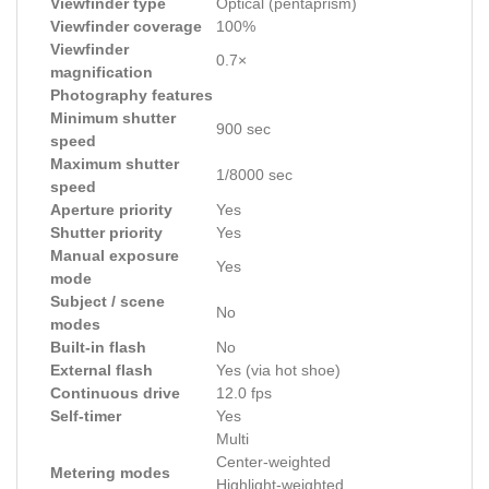
Viewfinder type
Optical (pentaprism)
Viewfinder coverage
100%
Viewfinder
0.7×
magnification
Photography features
Minimum shutter
900 sec
speed
Maximum shutter
1/8000 sec
speed
Aperture priority
Yes
Shutter priority
Yes
Manual exposure
Yes
mode
Subject / scene
No
modes
Built-in flash
No
External flash
Yes (via hot shoe)
Continuous drive
12.0 fps
Self-timer
Yes
Multi
Center-weighted
Metering modes
Highlight-weighted