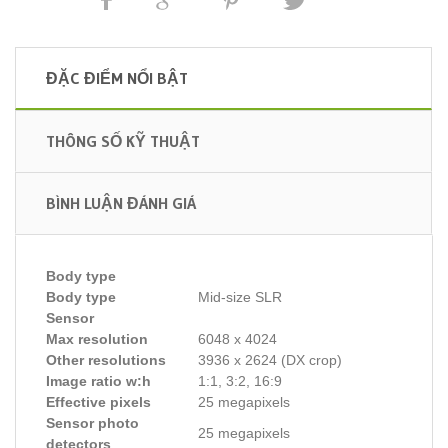
ĐẶC ĐIỂM NỔI BẬT
THÔNG SỐ KỸ THUẬT
BÌNH LUẬN ĐÁNH GIÁ
Body type
Body type
Mid-size SLR
Sensor
Max resolution
6048 x 4024
Other resolutions
3936 x 2624 (DX crop)
Image ratio w:h
1:1, 3:2, 16:9
Effective pixels
25 megapixels
Sensor photo
25 megapixels
detectors