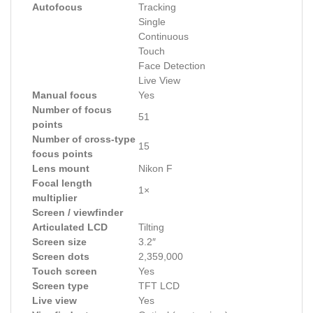
Autofocus
Tracking
Single
Continuous
Touch
Face Detection
Live View
Manual focus
Yes
Number of focus
51
points
Number of cross-type
15
focus points
Lens mount
Nikon F
Focal length
1×
multiplier
Screen / viewfinder
Articulated LCD
Tilting
Screen size
3.2″
Screen dots
2,359,000
Touch screen
Yes
Screen type
TFT LCD
Live view
Yes