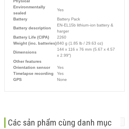
Physical
Environmentally
Yes
sealed
Battery
Battery Pack
EN-EL15b lithium-ion battery &
Battery description
harger
Battery Life (CIPA)
2260
Weight (inc. batteries)
840 g (1.85 lb / 29.63 oz)
144 x 116 x 76 mm (5.67 x 4.57
Dimensions
x 2.99″)
Other features
Orientation sensor
Yes
Timelapse recording
Yes
GPS
None
Các sản phẩm cùng danh mục