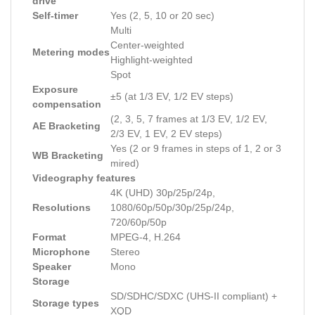
drive
Self-timer
Yes (2, 5, 10 or 20 sec)
Multi
Center-weighted
Metering modes
Highlight-weighted
Spot
Exposure
±5 (at 1/3 EV, 1/2 EV steps)
compensation
(2, 3, 5, 7 frames at 1/3 EV, 1/2 EV,
AE Bracketing
2/3 EV, 1 EV, 2 EV steps)
Yes (2 or 9 frames in steps of 1, 2 or 3
WB Bracketing
mired)
Videography features
4K (UHD) 30p/25p/24p,
Resolutions
1080/60p/50p/30p/25p/24p,
720/60p/50p
Format
MPEG-4, H.264
Microphone
Stereo
Speaker
Mono
Storage
SD/SDHC/SDXC (UHS-II compliant) +
Storage types
XQD