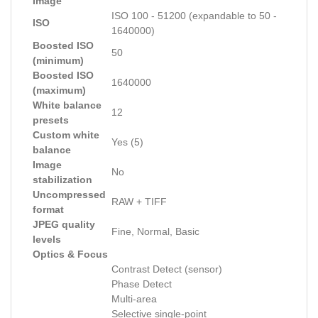
Image
ISO 100 - 51200 (expandable to 50 -
ISO
1640000)
Boosted ISO
50
(minimum)
Boosted ISO
1640000
(maximum)
White balance
12
presets
Custom white
Yes (5)
balance
Image
No
stabilization
Uncompressed
RAW + TIFF
format
JPEG quality
Fine, Normal, Basic
levels
Optics & Focus
Contrast Detect (sensor)
Phase Detect
Multi-area
Selective single-point