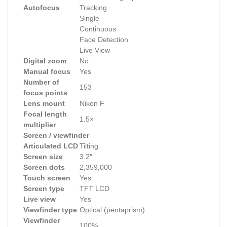
Autofocus
Tracking
Single
Continuous
Face Detection
Live View
Digital zoom
No
Manual focus
Yes
Number of
153
focus points
Lens mount
Nikon F
Focal length
1.5×
multiplier
Screen / viewfinder
Articulated LCD
Tilting
Screen size
3.2″
Screen dots
2,359,000
Touch screen
Yes
Screen type
TFT LCD
Live view
Yes
Viewfinder type
Optical (pentaprism)
Viewfinder
100%