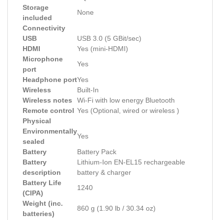
Storage
None
included
Connectivity
USB
USB 3.0 (5 GBit/sec)
HDMI
Yes (mini-HDMI)
Microphone
Yes
port
Headphone port
Yes
Wireless
Built-In
Wireless notes
Wi-Fi with low energy Bluetooth
Remote control
Yes (Optional, wired or wireless )
Physical
Environmentally
Yes
sealed
Battery
Battery Pack
Battery
Lithium-Ion EN-EL15 rechargeable
description
battery & charger
Battery Life
1240
(CIPA)
Weight (inc.
860 g (1.90 lb / 30.34 oz)
batteries)