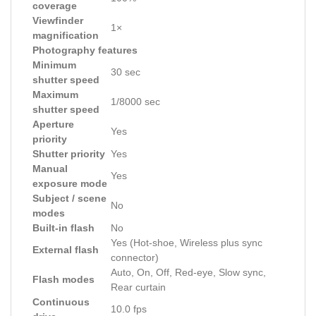
coverage
Viewfinder
1×
magnification
Photography features
Minimum
30 sec
shutter speed
Maximum
1/8000 sec
shutter speed
Aperture
Yes
priority
Shutter priority
Yes
Manual
Yes
exposure mode
Subject / scene
No
modes
Built-in flash
No
Yes (Hot-shoe, Wireless plus sync
External flash
connector)
Auto, On, Off, Red-eye, Slow sync,
Flash modes
Rear curtain
Continuous
10.0 fps