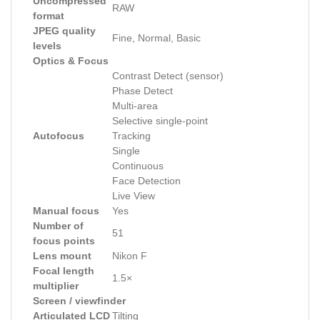
Uncompressed
RAW
format
JPEG quality
Fine, Normal, Basic
levels
Optics & Focus
Contrast Detect (sensor)
Phase Detect
Multi-area
Selective single-point
Autofocus
Tracking
Single
Continuous
Face Detection
Live View
Manual focus
Yes
Number of
51
focus points
Lens mount
Nikon F
Focal length
1.5×
multiplier
Screen / viewfinder
Articulated LCD
Tilting