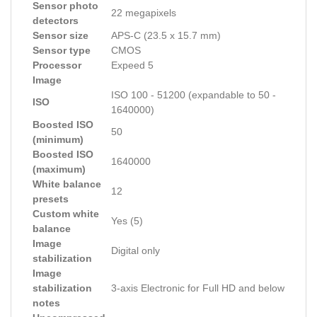
Sensor photo
22 megapixels
detectors
Sensor size
APS-C (23.5 x 15.7 mm)
Sensor type
CMOS
Processor
Expeed 5
Image
ISO 100 - 51200 (expandable to 50 -
ISO
1640000)
Boosted ISO
50
(minimum)
Boosted ISO
1640000
(maximum)
White balance
12
presets
Custom white
Yes (5)
balance
Image
Digital only
stabilization
Image
stabilization
3-axis Electronic for Full HD and below
notes