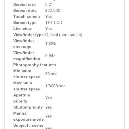
Screen size
3.2″
Screen dots
922,000
Touch screen
Yes
Screen type
TFT LCD
Live view
Yes
Viewfinder type
Optical (pentaprism)
Viewfinder
100%
coverage
Viewfinder
0.94×
magnification
Photography features
Minimum
30 sec
shutter speed
Maximum
1/8000 sec
shutter speed
Aperture
Yes
priority
Shutter priority
Yes
Manual
Yes
exposure mode
Subject / scene
Yes