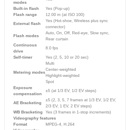
modes
Built-in flash
Yes (Pop-up)
Flash range
12.00 m (at ISO 100)
Yes (Hot-shoe, Wireless plus sync
External flash
connector)
Auto, On, Off, Red-eye, Slow sync,
Flash modes
Rear curtain
Continuous
8.0 fps
drive
Self-timer
Yes (2, 5, 10 or 20 sec)
Multi
Center-weighted
Metering modes
Highlight-weighted
Spot
Exposure
±5 (at 1/3 EV, 1/2 EV steps)
compensation
±5 (2, 3, 5, 7 frames at 1/3 EV, 1/2 EV,
AE Bracketing
2/3 EV, 1 EV, 2 EV steps)
WB Bracketing
Yes (3 frames in 1-stop increments)
Videography features
Format
MPEG-4, H.264