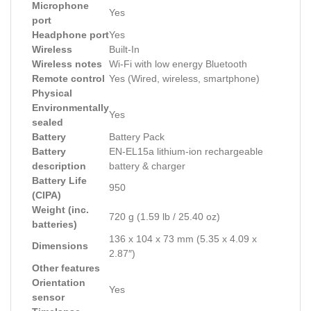
Microphone
Yes
port
Headphone port
Yes
Wireless
Built-In
Wireless notes
Wi-Fi with low energy Bluetooth
Remote control
Yes (Wired, wireless, smartphone)
Physical
Environmentally
Yes
sealed
Battery
Battery Pack
Battery
EN-EL15a lithium-ion rechargeable
description
battery & charger
Battery Life
950
(CIPA)
Weight (inc.
720 g (1.59 lb / 25.40 oz)
batteries)
136 x 104 x 73 mm (5.35 x 4.09 x
Dimensions
2.87″)
Other features
Orientation
Yes
sensor