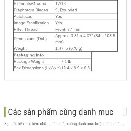
Elements/Groups
17/13
Diaphragm Blades
9, Rounded
Autofocus
Yes
Image Stabilization
Yes
Filter Thread
Front: 77 mm
Approx. 3.31 x 4.07" (84 x 103.5
Dimensions (DxL)
mm)
Weight
1.47 lb (670 g)
Packaging Info
Package Weight
7.1 lb
Box Dimensions (LxWxH)
12.4 x 8.9 x 6.3"
Các sản phẩm cùng danh mục
Bạn có thể xem thêm những sản phẩm cùng danh mục hoặc cùng nhà sản xuất.