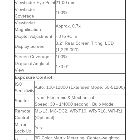
Viewfinder Eye Point
21.00 mm
Viewfinder
100%
Coverage
Viewfinder
Approx. 0.7x
Magnification
Diopter Adjustment
- 3 to +1 m
3.2" Rear Screen Tilting LCD
Display Screen
(1,229,000)
Screen Coverage
100%
Diagonal Angle of
170.0°
View
Exposure Control
ISO
Auto, 100-12800 (Extended Mode: 50-51200)
Sensitivity
Type: Electronic & Mechanical
Shutter
Speed: 30 - 1/4000 second, Bulb Mode
Remote
ML-L3, MC-DC2, WR-T10, WR-R10, WR-R1
Control
(Optional)
Mirror
Yes
Lock-Up
3D Color Matrix Metering, Center-weighted