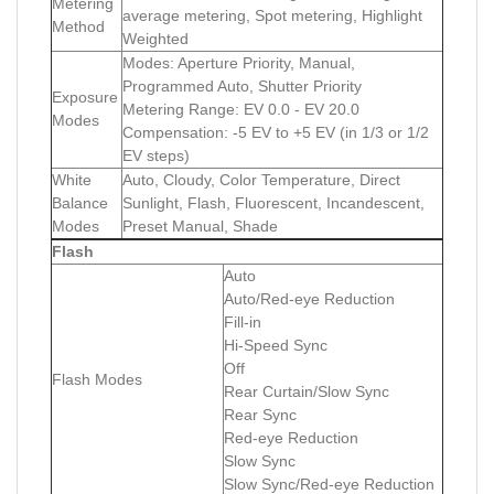
Metering
average metering, Spot metering, Highlight
Method
Weighted
Modes: Aperture Priority, Manual,
Programmed Auto, Shutter Priority
Exposure
Metering Range: EV 0.0 - EV 20.0
Modes
Compensation: -5 EV to +5 EV (in 1/3 or 1/2
EV steps)
White
Auto, Cloudy, Color Temperature, Direct
Balance
Sunlight, Flash, Fluorescent, Incandescent,
Modes
Preset Manual, Shade
Flash
Auto
Auto/Red-eye Reduction
Fill-in
Hi-Speed Sync
Off
Flash Modes
Rear Curtain/Slow Sync
Rear Sync
Red-eye Reduction
Slow Sync
Slow Sync/Red-eye Reduction