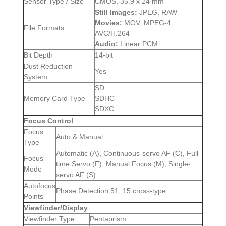
Sensor Type / Size
CMOS, 35.9 x 24 mm
Still Images:
JPEG, RAW
Movies:
MOV, MPEG-4
File Formats
AVC/H.264
Audio:
Linear PCM
Bit Depth
14-bit
Dust Reduction
Yes
System
SD
Memory Card Type
SDHC
SDXC
Focus Control
Focus
Auto & Manual
Type
Automatic (A), Continuous-servo AF (C), Full-
Focus
time Servo (F), Manual Focus (M), Single-
Mode
servo AF (S)
Autofocus
Phase Detection:51, 15 cross-type
Points
Viewfinder/Display
Viewfinder Type
Pentaprism