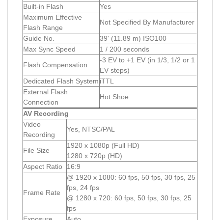
Built-in Flash
Yes
Maximum Effective
Not Specified By Manufacturer
Flash Range
Guide No.
39' (11.89 m) ISO100
Max Sync Speed
1 / 200 seconds
-3 EV to +1 EV (in 1/3, 1/2 or 1
Flash Compensation
EV steps)
Dedicated Flash System
iTTL
External Flash
Hot Shoe
Connection
AV Recording
Video
Yes, NTSC/PAL
Recording
1920 x 1080p (Full HD)
File Size
1280 x 720p (HD)
Aspect Ratio
16:9
@ 1920 x 1080: 60 fps, 50 fps, 30 fps, 25
fps, 24 fps
Frame Rate
@ 1280 x 720: 60 fps, 50 fps, 30 fps, 25
fps
Exposure
Auto