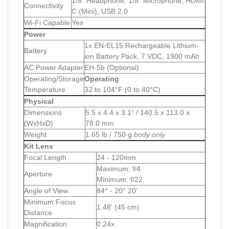
1/8" Headphone, 1/8" Microphone, HDMI
Connectivity
C (Mini), USB 2.0
Wi-Fi Capable
Yes
Power
1x EN-EL15 Rechargeable Lithium-
Battery
ion Battery Pack, 7 VDC, 1900 mAh
AC Power Adapter
EH-5b (Optional)
Operating/Storage
Operating
Temperature
32 to 104°F (0 to 40°C)
Physical
Dimensions
5.5 x 4.4 x 3.1" / 140.5 x 113.0 x
(WxHxD)
78.0 mm
Weight
1.65 lb / 750 g
body only
Kit Lens
Focal Length
24 - 120mm
Maximum: f/4
Aperture
Minimum: f/22
Angle of View
84° - 20° 20'
Minimum Focus
1.48' (45 cm)
Distance
Magnification
0.24x