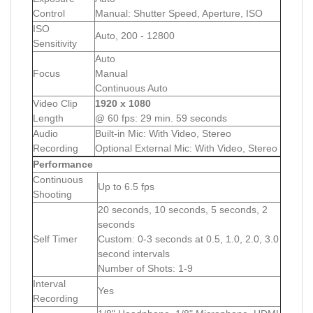
Control
Manual: Shutter Speed, Aperture, ISO
ISO
Auto, 200 - 12800
Sensitivity
Auto
Focus
Manual
Continuous Auto
Video Clip
1920 x 1080
Length
@ 60 fps: 29 min. 59 seconds
Audio
Built-in Mic: With Video, Stereo
Recording
Optional External Mic: With Video, Stereo
Performance
Continuous
Up to 6.5 fps
Shooting
20 seconds, 10 seconds, 5 seconds, 2
seconds
Self Timer
Custom: 0-3 seconds at 0.5, 1.0, 2.0, 3.0
second intervals
Number of Shots: 1-9
Interval
Yes
Recording