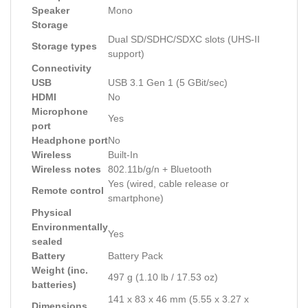
Speaker
Mono
Storage
Dual SD/SDHC/SDXC slots (UHS-II
Storage types
support)
Connectivity
USB
USB 3.1 Gen 1 (5 GBit/sec)
HDMI
No
Microphone
Yes
port
Headphone port
No
Wireless
Built-In
Wireless notes
802.11b/g/n + Bluetooth
Yes (wired, cable release or
Remote control
smartphone)
Physical
Environmentally
Yes
sealed
Battery
Battery Pack
Weight (inc.
497 g (1.10 lb / 17.53 oz)
batteries)
141 x 83 x 46 mm (5.55 x 3.27 x
Dimensions