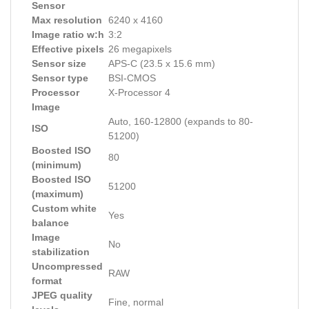
Sensor
Max resolution
6240 x 4160
Image ratio w:h
3:2
Effective pixels
26 megapixels
Sensor size
APS-C (23.5 x 15.6 mm)
Sensor type
BSI-CMOS
Processor
X-Processor 4
Image
Auto, 160-12800 (expands to 80-
ISO
51200)
Boosted ISO
80
(minimum)
Boosted ISO
51200
(maximum)
Custom white
Yes
balance
Image
No
stabilization
Uncompressed
RAW
format
JPEG quality
Fine, normal