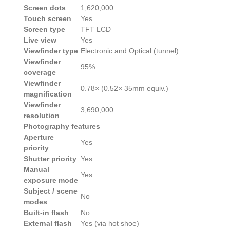
Screen dots
1,620,000
Touch screen
Yes
Screen type
TFT LCD
Live view
Yes
Viewfinder type
Electronic and Optical (tunnel)
Viewfinder
95%
coverage
Viewfinder
0.78× (0.52× 35mm equiv.)
magnification
Viewfinder
3,690,000
resolution
Photography features
Aperture
Yes
priority
Shutter priority
Yes
Manual
Yes
exposure mode
Subject / scene
No
modes
Built-in flash
No
External flash
Yes (via hot shoe)