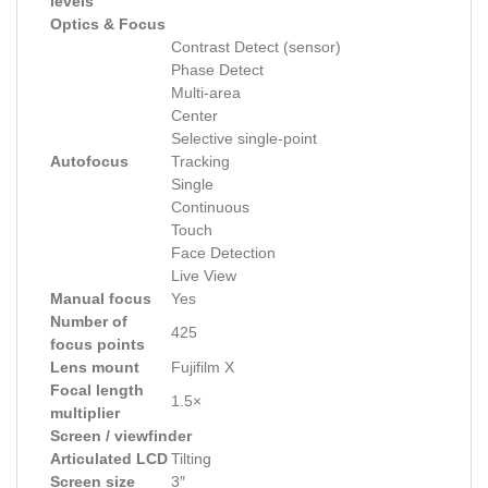
levels
Optics & Focus
Contrast Detect (sensor)
Phase Detect
Multi-area
Center
Selective single-point
Autofocus
Tracking
Single
Continuous
Touch
Face Detection
Live View
Manual focus
Yes
Number of
425
focus points
Lens mount
Fujifilm X
Focal length
1.5×
multiplier
Screen / viewfinder
Articulated LCD
Tilting
Screen size
3″