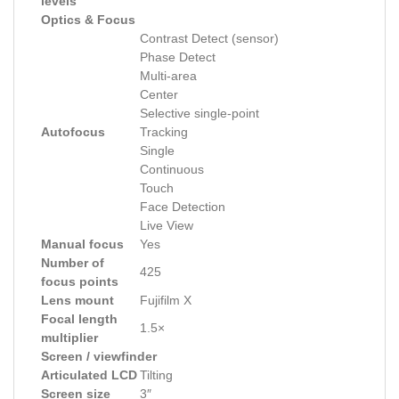
levels
Optics & Focus
Contrast Detect (sensor)
Phase Detect
Multi-area
Center
Selective single-point
Autofocus
Tracking
Single
Continuous
Touch
Face Detection
Live View
Manual focus
Yes
Number of
425
focus points
Lens mount
Fujifilm X
Focal length
1.5×
multiplier
Screen / viewfinder
Articulated LCD
Tilting
Screen size
3″