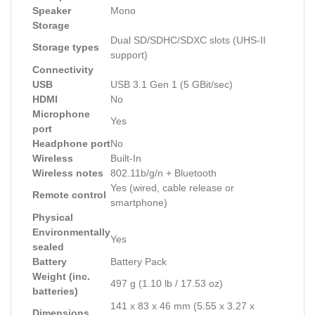
Speaker
Mono
Storage
Dual SD/SDHC/SDXC slots (UHS-II
Storage types
support)
Connectivity
USB
USB 3.1 Gen 1 (5 GBit/sec)
HDMI
No
Microphone
Yes
port
Headphone port
No
Wireless
Built-In
Wireless notes
802.11b/g/n + Bluetooth
Yes (wired, cable release or
Remote control
smartphone)
Physical
Environmentally
Yes
sealed
Battery
Battery Pack
Weight (inc.
497 g (1.10 lb / 17.53 oz)
batteries)
141 x 83 x 46 mm (5.55 x 3.27 x
Dimensions