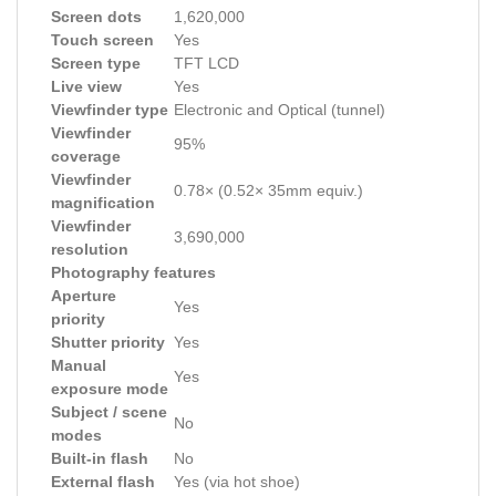
Screen dots
1,620,000
Touch screen
Yes
Screen type
TFT LCD
Live view
Yes
Viewfinder type
Electronic and Optical (tunnel)
Viewfinder
95%
coverage
Viewfinder
0.78× (0.52× 35mm equiv.)
magnification
Viewfinder
3,690,000
resolution
Photography features
Aperture
Yes
priority
Shutter priority
Yes
Manual
Yes
exposure mode
Subject / scene
No
modes
Built-in flash
No
External flash
Yes (via hot shoe)