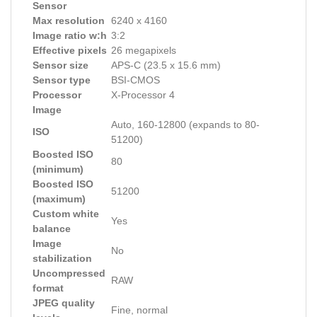
Sensor
Max resolution
6240 x 4160
Image ratio w:h
3:2
Effective pixels
26 megapixels
Sensor size
APS-C (23.5 x 15.6 mm)
Sensor type
BSI-CMOS
Processor
X-Processor 4
Image
Auto, 160-12800 (expands to 80-
ISO
51200)
Boosted ISO
80
(minimum)
Boosted ISO
51200
(maximum)
Custom white
Yes
balance
Image
No
stabilization
Uncompressed
RAW
format
JPEG quality
Fine, normal