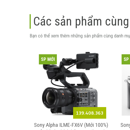
Các sản phẩm cùng
Bạn có thể xem thêm những sản phẩm cùng danh mụ
SP MỚI
SP
3.626.545
139.408.363
V Body (Mới
Sony Alpha ILME-FX6V (Mới 100%)
Sony