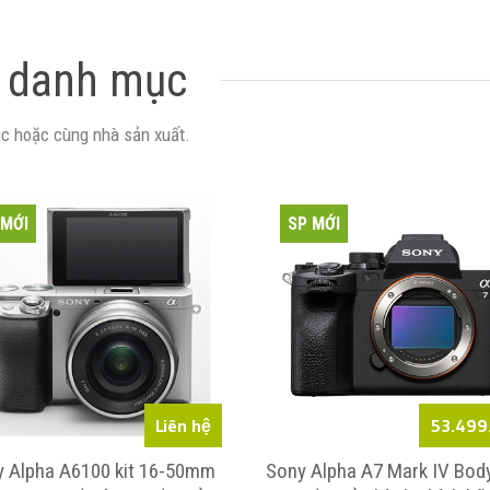
 danh mục
c hoặc cùng nhà sản xuất.
 MỚI
SP MỚI
Liên hệ
53.499
 Alpha A6100 kit 16-50mm
Sony Alpha A7 Mark IV Bod