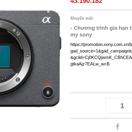
43.190.182
Khuyến mãi:
- Chương trình gia hạn 
my sony
https://promotion.sony.com.vn
gad_source=1&gad_campaign
&gclid=Cj0KCQjwmK_CBhCE
gtkaAjz7EALw_wcB