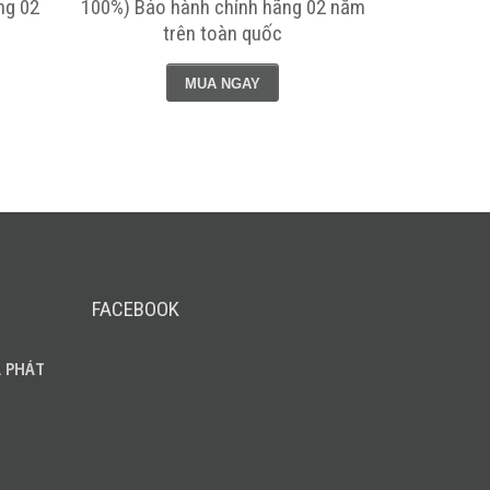
ng 02
100%) Bảo hành chính hãng 02 năm
- Bảo hành 
trên toàn quốc
MUA NGAY
FACEBOOK
 PHÁT