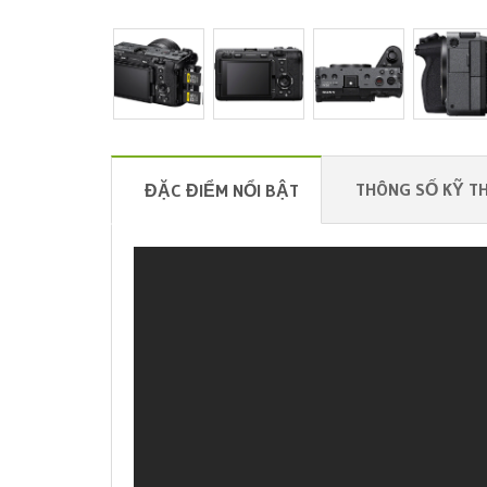
THÔNG SỐ KỸ T
ĐẶC ĐIỂM NỔI BẬT