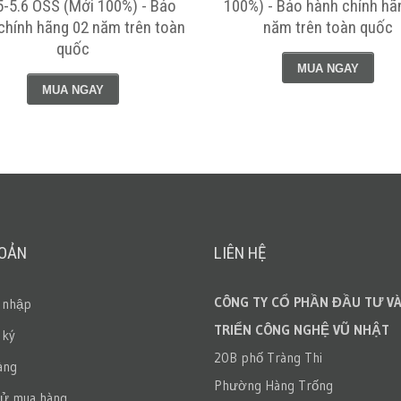
5-5.6 OSS (Mới 100%) - Bảo
100%) - Bảo hành chính hã
chính hãng 02 năm trên toàn
năm trên toàn quốc
quốc
MUA NGAY
MUA NGAY
HOẢN
LIÊN HỆ
CÔNG TY CỔ PHẦN ĐẦU TƯ VÀ
 nhập
TRIỂN CÔNG NGHỆ VŨ NHẬT
 ký
20B phố Tràng Thi
àng
Phường Hàng Trống
sử mua hàng