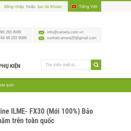
đăng nhập
hoặc
tạo tài khoản
Tiếng Việt
098 283 8089
info@camera.com.vn
+84 98 283 8089
vunhatcamera20@gmail.com
PHỤ KIỆN
toàn quốc
ine ILME- FX30 (Mới 100%) Bảo
năm trên toàn quốc