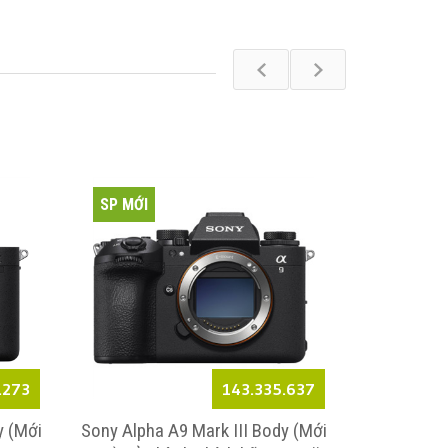
SP MỚI
SP MỚI
.273
143.335.637
y (Mới
Sony Alpha A9 Mark III Body (Mới
Sony Alpha 