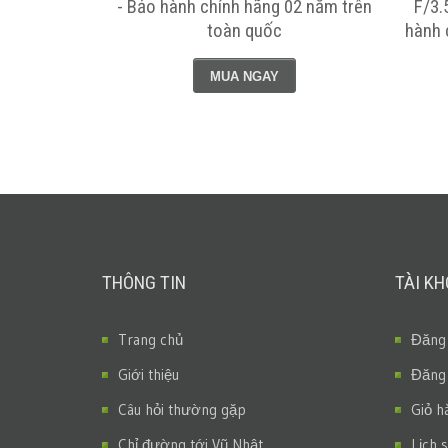
nh hãng 02
- Bảo hành chính hãng 02 năm trên
F/3.
quốc
toàn quốc
hành 
MUA NGAY
THÔNG TIN
TÀI K
Trang chủ
Đăng
Giới thiệu
Đăng
Câu hỏi thường gặp
Giỏ h
Chỉ đường tới Vũ Nhật
Lịch 