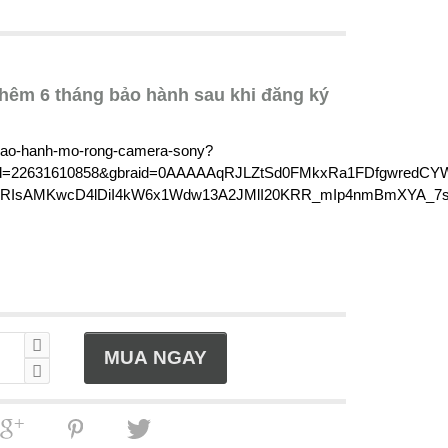
thêm 6 tháng bảo hành sau khi đăng ký
/bao-hanh-mo-rong-camera-sony?
id=22631610858&gbraid=0AAAAAqRJLZtSd0FMkxRa1FDfgwredCY
ARIsAMKwcD4lDiI4kW6x1Wdw13A2JMlI20KRR_mIp4nmBmXYA_7