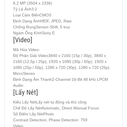
8,2 MP (3504 x 2336)
Tỷ Lệ Ảnh3:2
Loại Cảm BiếnCMOS
Định Dạng ẢnhHEIF, JPEG, Raw
Chống RungSensor-Shift, 5 trục
Ngàm Ống KínhSony E
[Video]
Mã Hóa Video-
Độ Phân Giải Video3840 x 2160 (15p / 30p), 3840 x
2160 (12,5p / 25p), 1920 x 1080 (30p / 60p), 1920 x
1080 (25p / 50p), 1280 x 720 (30p), 1280 x 720 (25p)
MicroStereo
Định Dạng Âm Thanh2-Channel 16-Bit 48 kHz LPCM
Audio
[Lấy Nét]
Kiểu Lấy NétLấy nét tự động và thủ công
Chế Độ Lấy NétAutomatic, Direct Manual Focus
Số Điểm Lấy NétPhoto
Contrast Detection, Phase Detection: 759
Video