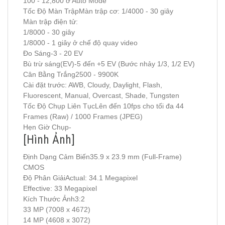
100 - 12,800 ở Auto Mode
Tốc Độ Màn TrậpMàn trập cơ: 1/4000 - 30 giây
Màn trập điện tử:
1/8000 - 30 giây
1/8000 - 1 giây ở chế độ quay video
Đo Sáng-3 - 20 EV
Bù trừ sáng(EV)-5 đến +5 EV (Bước nhảy 1/3, 1/2 EV)
Cân Bằng Trắng2500 - 9900K
Cài đặt trước: AWB, Cloudy, Daylight, Flash,
Fluorescent, Manual, Overcast, Shade, Tungsten
Tốc Độ Chụp Liên TụcLên đến 10fps cho tối đa 44
Frames (Raw) / 1000 Frames (JPEG)
Hẹn Giờ Chụp-
[Hình Ảnh]
Định Dạng Cảm Biến35.9 x 23.9 mm (Full-Frame)
CMOS
Độ Phân GiảiActual: 34.1 Megapixel
Effective: 33 Megapixel
Kích Thước Ảnh3:2
33 MP (7008 x 4672)
14 MP (4608 x 3072)