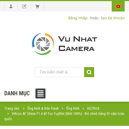
đăng nhập
hoặc
tạo tài khoản
DANH MỤC
Trang chủ
Ống kính & Đèn Flash
Ống Kính
VILTROX
Viltrox AF 33mm F1.4 XF For Fujifilm (Mới 100%) - BH chính hãng 01 năm toàn
quốc