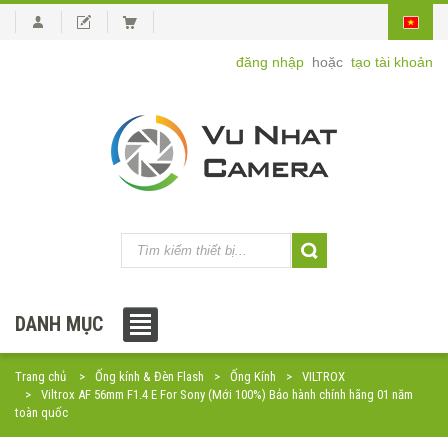
đăng nhập
hoặc
tạo tài khoản
DANH MỤC
Trang chủ
Ống kính & Đèn Flash
Ống Kính
VILTROX
Viltrox AF 56mm F1.4 E For Sony (Mới 100%) Bảo hành chính hãng 01 năm
toàn quốc