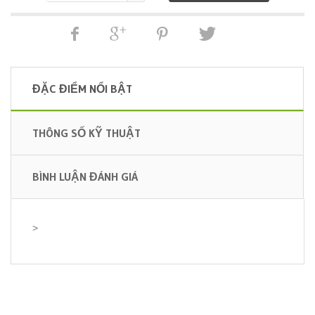
ĐẶC ĐIỂM NỔI BẬT
THÔNG SỐ KỸ THUẬT
BÌNH LUẬN ĐÁNH GIÁ
>