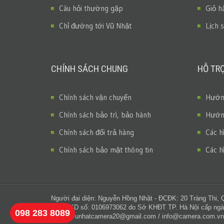
Câu hỏi thường gặp
Giỏ h
Chỉ đường tới Vũ Nhật
Lịch 
CHÍNH SÁCH CHUNG
HỖ TR
Chính sách vận chuyển
Hướng
Chính sách bảo trì, bảo hành
Hướng
Chính sách đổi trả hàng
Các h
Chính sách bảo mật thông tin
Các h
Người đại diện: Nguyễn Hồng Nhật - ĐCĐK: 20 Tràng Thi, 
GPĐKKD số: 0106973062 do Sở KHĐT TP. Hà Nội cấp ngà
098 283 8089
Email:
vunhatcamera20@gmail.com
/
info@camera.com.vn