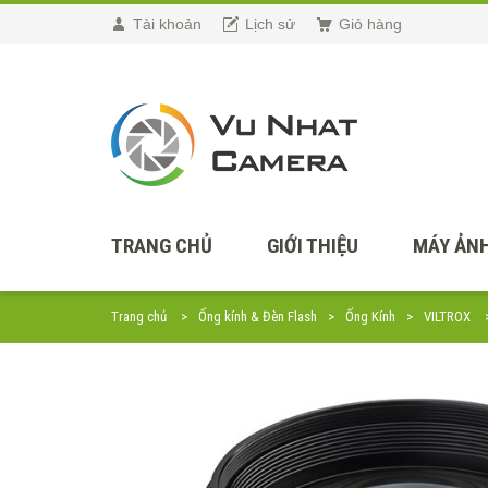
Tài khoản
Lịch sử
Giỏ hàng
TRANG CHỦ
GIỚI THIỆU
MÁY ẢNH
Trang chủ
Ống kính & Đèn Flash
Ống Kính
VILTROX