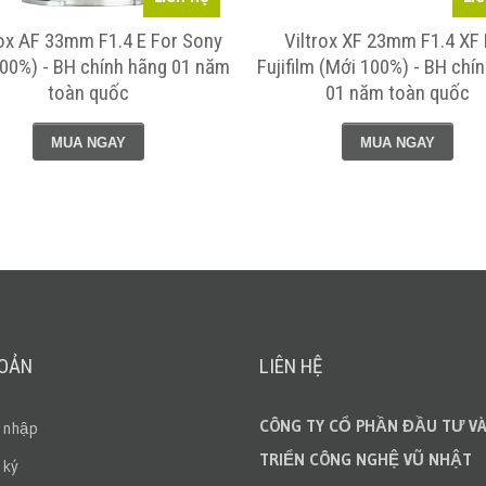
ox AF 33mm F1.4 E For Sony
Viltrox XF 23mm F1.4 XF 
00%) - BH chính hãng 01 năm
Fujifilm (Mới 100%) - BH chí
toàn quốc
01 năm toàn quốc
MUA NGAY
MUA NGAY
HOẢN
LIÊN HỆ
CÔNG TY CỔ PHẦN ĐẦU TƯ VÀ
 nhập
TRIỂN CÔNG NGHỆ VŨ NHẬT
 ký