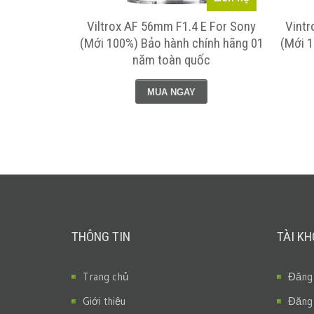
 E For Sony
Viltrox AF 56mm F1.4 E For Sony
Vintr
 hãng 01 năm
(Mới 100%) Bảo hành chính hãng 01
(Mới 1
năm toàn quốc
MUA NGAY
THÔNG TIN
TÀI K
Trang chủ
Đăng
Giới thiệu
Đăng