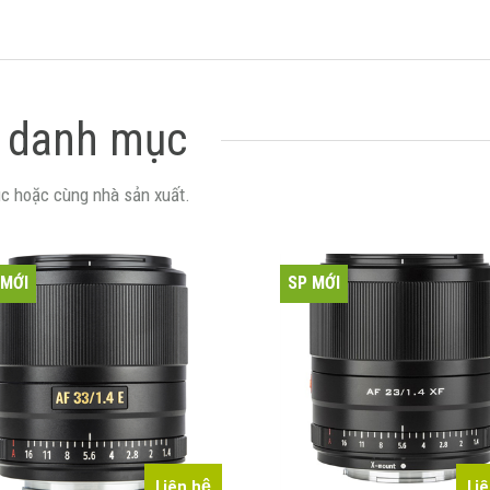
 danh mục
c hoặc cùng nhà sản xuất.
 MỚI
SP MỚI
Liên hệ
Li