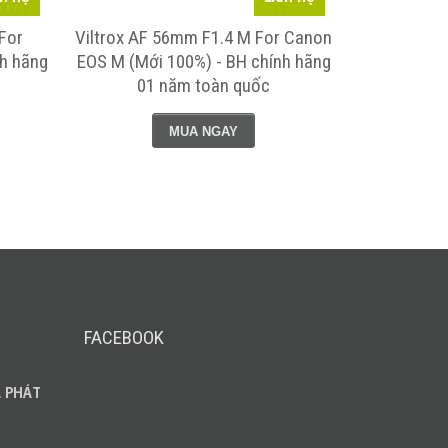
For
Viltrox AF 56mm F1.4 M For Canon
Viltrox AF
nh hãng
EOS M (Mới 100%) - BH chính hãng
(Mới 100%) 
01 năm toàn quốc
MUA NGAY
FACEBOOK
 PHÁT