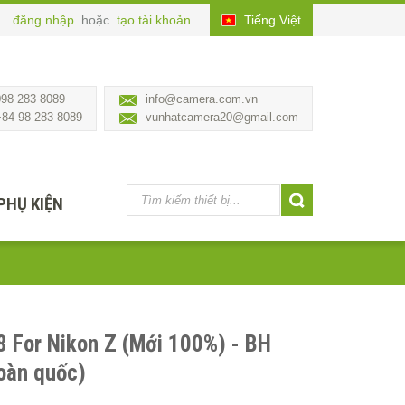
đăng nhập
hoặc
tạo tài khoản
Tiếng Việt
098 283 8089
info@camera.com.vn
+84 98 283 8089
vunhatcamera20@gmail.com
PHỤ KIỆN
8 For Nikon Z (Mới 100%) - BH
oàn quốc)