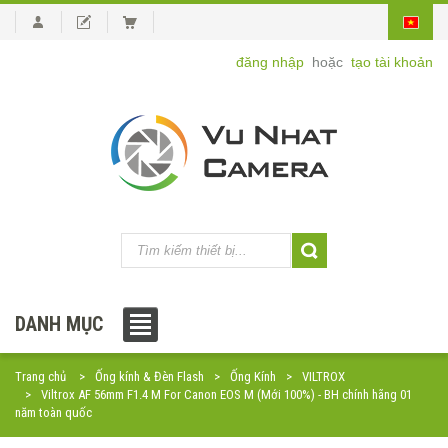
đăng nhập
hoặc
tạo tài khoản
DANH MỤC
Trang chủ
Ống kính & Đèn Flash
Ống Kính
VILTROX
Viltrox AF 56mm F1.4 M For Canon EOS M (Mới 100%) - BH chính hãng 01
năm toàn quốc