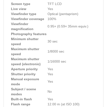
Screen type
TFT LCD
Live view
Yes
Viewfinder type
Optical (pentaprism)
Viewfinder coverage
100%
Viewfinder
0.95× (0.59× 35mm equiv.)
magnification
Photography features
Minimum shutter
30 sec
speed
Maximum shutter
1/8000 sec
speed
Maximum shutter
1/16000 sec
speed (electronic)
Aperture priority
Yes
Shutter priority
Yes
Manual exposure
Yes
mode
Subject / scene
No
modes
Built-in flash
Yes
Flash range
12.00 m (at ISO 100)