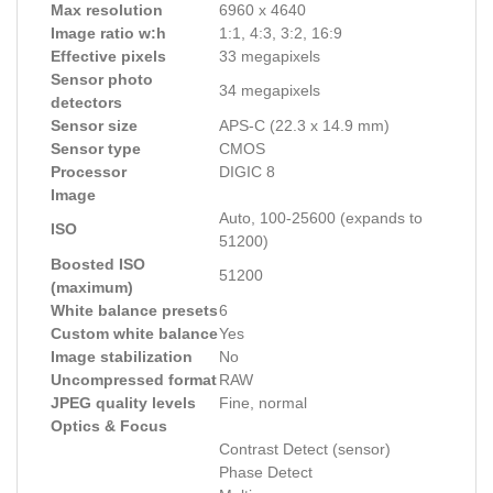
Max resolution
6960 x 4640
Image ratio w:h
1:1, 4:3, 3:2, 16:9
Effective pixels
33 megapixels
Sensor photo
34 megapixels
detectors
Sensor size
APS-C (22.3 x 14.9 mm)
Sensor type
CMOS
Processor
DIGIC 8
Image
Auto, 100-25600 (expands to
ISO
51200)
Boosted ISO
51200
(maximum)
White balance presets
6
Custom white balance
Yes
Image stabilization
No
Uncompressed format
RAW
JPEG quality levels
Fine, normal
Optics & Focus
Contrast Detect (sensor)
Phase Detect