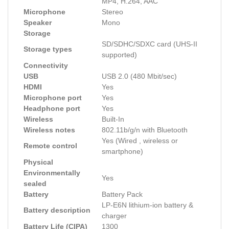
MP4, H.264, AAC
Microphone
Stereo
Speaker
Mono
Storage
SD/SDHC/SDXC card (UHS-II
Storage types
supported)
Connectivity
USB
USB 2.0 (480 Mbit/sec)
HDMI
Yes
Microphone port
Yes
Headphone port
Yes
Wireless
Built-In
Wireless notes
802.11b/g/n with Bluetooth
Yes (Wired , wireless or
Remote control
smartphone)
Physical
Environmentally
Yes
sealed
Battery
Battery Pack
LP-E6N lithium-ion battery &
Battery description
charger
Battery Life (CIPA)
1300