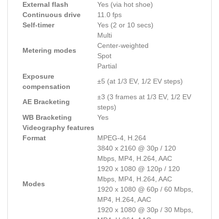
External flash
Yes (via hot shoe)
Continuous drive
11.0 fps
Self-timer
Yes (2 or 10 secs)
Multi
Center-weighted
Metering modes
Spot
Partial
Exposure
±5 (at 1/3 EV, 1/2 EV steps)
compensation
±3 (3 frames at 1/3 EV, 1/2 EV
AE Bracketing
steps)
WB Bracketing
Yes
Videography features
Format
MPEG-4, H.264
3840 x 2160 @ 30p / 120
Mbps, MP4, H.264, AAC
1920 x 1080 @ 120p / 120
Mbps, MP4, H.264, AAC
Modes
1920 x 1080 @ 60p / 60 Mbps,
MP4, H.264, AAC
1920 x 1080 @ 30p / 30 Mbps,