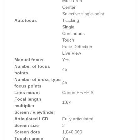
Multi-area
Center
Selective single-point
Autofocus
Tracking
Single
Continuous
Touch
Face Detection
Live View
Manual focus
Yes
Number of focus
45
points
Number of cross-type
45
focus points
Lens mount
Canon EF/EF-S
Focal length
1.6×
multiplier
Screen / viewfinder
Articulated LCD
Fully articulated
Screen size
3″
Screen dots
1,040,000
Touch screen
Yes