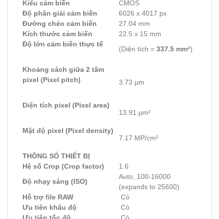
Kiểu cảm biến
CMOS
Độ phân giải cảm biến
6026 x 4017 px
Đường chéo cảm biến
27.04 mm
Kích thước cảm biến
22.5 x 15 mm
Độ lớn cảm biến thực tế
(Diện tích =
337.5 mm²
)
Khoảng cách giữa 2 tâm
pixel (Pixel pitch)
3.73 µm
Diện tích pixel (Pixel area)
13.91 µm²
Mật độ pixel (Pixel density)
7.17 MP/cm²
THÔNG SỐ THIẾT BỊ
Hệ số Crop (Crop factor)
1.6
Auto, 100-16000
Độ nhạy sáng (ISO)
(expands to 25600)
Hỗ trợ file RAW
Có
Ưu tiên khẩu độ
Có
Ưu tiên tốc độ
Có