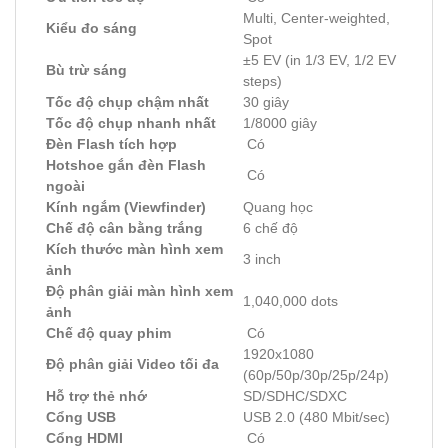
Multi, Center-weighted,
Kiểu đo sáng
Spot
±5 EV (in 1/3 EV, 1/2 EV
Bù trừ sáng
steps)
Tốc độ chụp chậm nhất
30 giây
Tốc độ chụp nhanh nhất
1/8000 giây
Đèn Flash tích hợp
Có
Hotshoe gắn đèn Flash
Có
ngoài
Kính ngắm (Viewfinder)
Quang học
Chế độ cân bằng trắng
6 chế độ
Kích thước màn hình xem
3 inch
ảnh
Độ phân giải màn hình xem
1,040,000 dots
ảnh
Chế độ quay phim
Có
1920x1080
Độ phân giải Video tối đa
(60p/50p/30p/25p/24p)
Hỗ trợ thẻ nhớ
SD/SDHC/SDXC
Cổng USB
USB 2.0 (480 Mbit/sec)
Cổng HDMI
Có