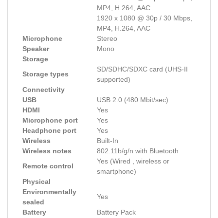
MP4, H.264, AAC
1920 x 1080 @ 30p / 30 Mbps,
MP4, H.264, AAC
Microphone
Stereo
Speaker
Mono
Storage
SD/SDHC/SDXC card (UHS-II
Storage types
supported)
Connectivity
USB
USB 2.0 (480 Mbit/sec)
HDMI
Yes
Microphone port
Yes
Headphone port
Yes
Wireless
Built-In
Wireless notes
802.11b/g/n with Bluetooth
Yes (Wired , wireless or
Remote control
smartphone)
Physical
Environmentally
Yes
sealed
Battery
Battery Pack