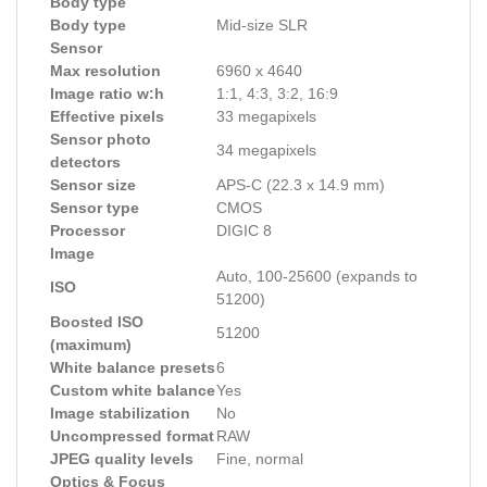
Body type
Body type
Mid-size SLR
Sensor
Max resolution
6960 x 4640
Image ratio w:h
1:1, 4:3, 3:2, 16:9
Effective pixels
33 megapixels
Sensor photo
34 megapixels
detectors
Sensor size
APS-C (22.3 x 14.9 mm)
Sensor type
CMOS
Processor
DIGIC 8
Image
Auto, 100-25600 (expands to
ISO
51200)
Boosted ISO
51200
(maximum)
White balance presets
6
Custom white balance
Yes
Image stabilization
No
Uncompressed format
RAW
JPEG quality levels
Fine, normal
Optics & Focus