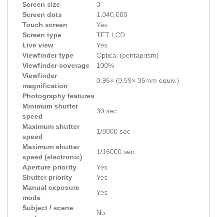
Screen size
3″
Screen dots
1,040,000
Touch screen
Yes
Screen type
TFT LCD
Live view
Yes
Viewfinder type
Optical (pentaprism)
Viewfinder coverage
100%
Viewfinder
0.95× (0.59× 35mm equiv.)
magnification
Photography features
Minimum shutter
30 sec
speed
Maximum shutter
1/8000 sec
speed
Maximum shutter
1/16000 sec
speed (electronic)
Aperture priority
Yes
Shutter priority
Yes
Manual exposure
Yes
mode
Subject / scene
No