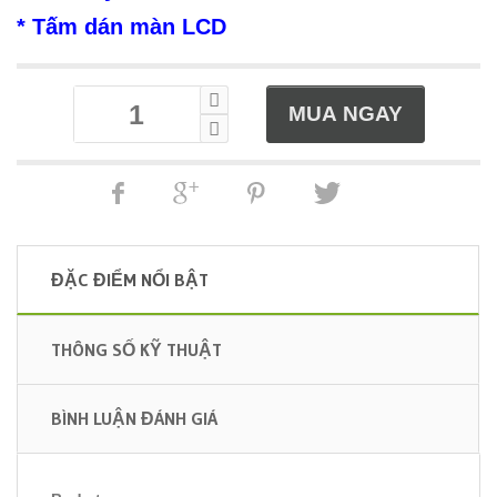
* Tấm dán màn LCD
ĐẶC ĐIỂM NỔI BẬT
THÔNG SỐ KỸ THUẬT
BÌNH LUẬN ĐÁNH GIÁ