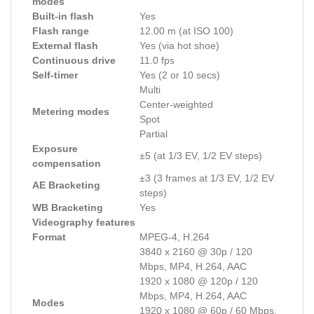
modes
Built-in flash
Yes
Flash range
12.00 m (at ISO 100)
External flash
Yes (via hot shoe)
Continuous drive
11.0 fps
Self-timer
Yes (2 or 10 secs)
Multi
Center-weighted
Metering modes
Spot
Partial
Exposure
±5 (at 1/3 EV, 1/2 EV steps)
compensation
±3 (3 frames at 1/3 EV, 1/2 EV
AE Bracketing
steps)
WB Bracketing
Yes
Videography features
Format
MPEG-4, H.264
3840 x 2160 @ 30p / 120
Mbps, MP4, H.264, AAC
1920 x 1080 @ 120p / 120
Mbps, MP4, H.264, AAC
Modes
1920 x 1080 @ 60p / 60 Mbps,