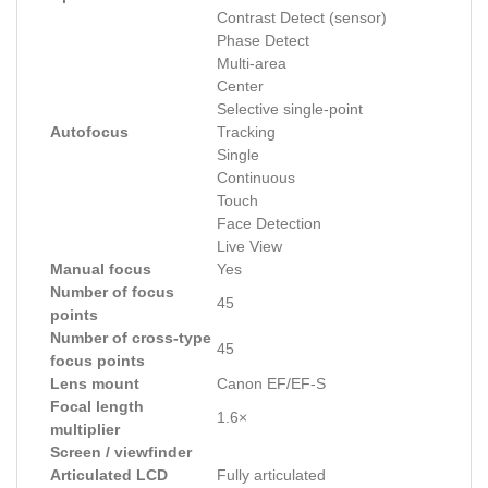
Contrast Detect (sensor)
Phase Detect
Multi-area
Center
Selective single-point
Autofocus
Tracking
Single
Continuous
Touch
Face Detection
Live View
Manual focus
Yes
Number of focus
45
points
Number of cross-type
45
focus points
Lens mount
Canon EF/EF-S
Focal length
1.6×
multiplier
Screen / viewfinder
Articulated LCD
Fully articulated