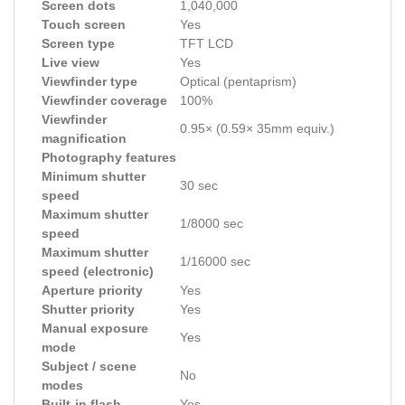
Screen dots
1,040,000
Touch screen
Yes
Screen type
TFT LCD
Live view
Yes
Viewfinder type
Optical (pentaprism)
Viewfinder coverage
100%
Viewfinder
0.95× (0.59× 35mm equiv.)
magnification
Photography features
Minimum shutter
30 sec
speed
Maximum shutter
1/8000 sec
speed
Maximum shutter
1/16000 sec
speed (electronic)
Aperture priority
Yes
Shutter priority
Yes
Manual exposure
Yes
mode
Subject / scene
No
modes
Built-in flash
Yes