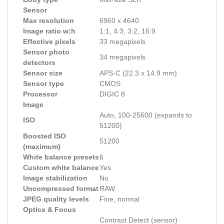
Sensor
Max resolution
6960 x 4640
Image ratio w:h
1:1, 4:3, 3:2, 16:9
Effective pixels
33 megapixels
Sensor photo
34 megapixels
detectors
Sensor size
APS-C (22.3 x 14.9 mm)
Sensor type
CMOS
Processor
DIGIC 8
Image
Auto, 100-25600 (expands to
ISO
51200)
Boosted ISO
51200
(maximum)
White balance presets
6
Custom white balance
Yes
Image stabilization
No
Uncompressed format
RAW
JPEG quality levels
Fine, normal
Optics & Focus
Contrast Detect (sensor)