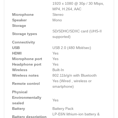
1920 x 1080 @ 30p / 30 Mbps,
MP4, H.264, AAC
Microphone
Stereo
Speaker
Mono
Storage
SD/SDHC/SDXC card (UHS-II
Storage types
supported)
Connectivity
USB
USB 2.0 (480 Mbit/sec)
HDMI
Yes
Microphone port
Yes
Headphone port
Yes
Wireless
Built-In
Wireless notes
802.11b/g/n with Bluetooth
Yes (Wired , wireless or
Remote control
smartphone)
Physical
Environmentally
Yes
sealed
Battery
Battery Pack
LP-E6N lithium-ion battery &
Battery description