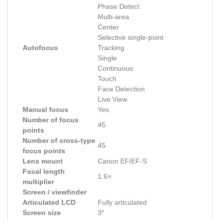
Phase Detect
Multi-area
Center
Selective single-point
Autofocus
Tracking
Single
Continuous
Touch
Face Detection
Live View
Manual focus
Yes
Number of focus
45
points
Number of cross-type
45
focus points
Lens mount
Canon EF/EF-S
Focal length
1.6×
multiplier
Screen / viewfinder
Articulated LCD
Fully articulated
Screen size
3″