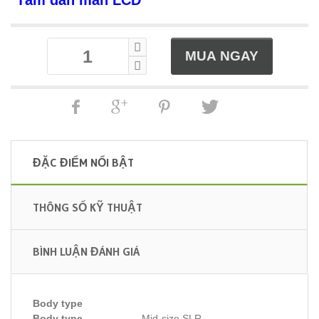
*Tấm dán màn LCD
ĐẶC ĐIỂM NỔI BẬT
THÔNG SỐ KỸ THUẬT
BÌNH LUẬN ĐÁNH GIÁ
Body type
Body type
Mid-size SLR