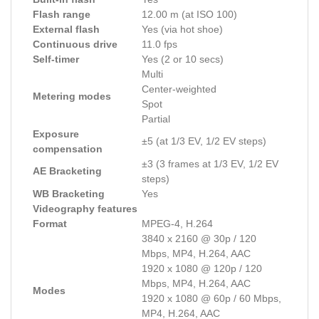
Flash range
12.00 m (at ISO 100)
External flash
Yes (via hot shoe)
Continuous drive
11.0 fps
Self-timer
Yes (2 or 10 secs)
Multi
Center-weighted
Metering modes
Spot
Partial
Exposure
±5 (at 1/3 EV, 1/2 EV steps)
compensation
±3 (3 frames at 1/3 EV, 1/2 EV
AE Bracketing
steps)
WB Bracketing
Yes
Videography features
Format
MPEG-4, H.264
3840 x 2160 @ 30p / 120
Mbps, MP4, H.264, AAC
1920 x 1080 @ 120p / 120
Mbps, MP4, H.264, AAC
Modes
1920 x 1080 @ 60p / 60 Mbps,
MP4, H.264, AAC