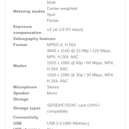
Multi
Center-weighted
Metering modes
Spot
Partial
Exposure
±3 (at 1/3 EV steps)
compensation
Videography features
Format
MPEG-4, H.264
3840 x 2160 @ 23.98p / 120 Mbps,
MP4, H.264, AAC
1920 x 1080 @ 60p / 60 Mbps, MP4,
Modes
H.264, AAC
1920 x 1080 @ 30p / 30 Mbps, MP4,
H.264, AAC
Microphone
Stereo
Speaker
Mono
Storage
SD/SDHC/SDXC card (UHS-I
Storage types
compatible)
Connectivity
USB
USB 2.0 (480 Mbit/sec)