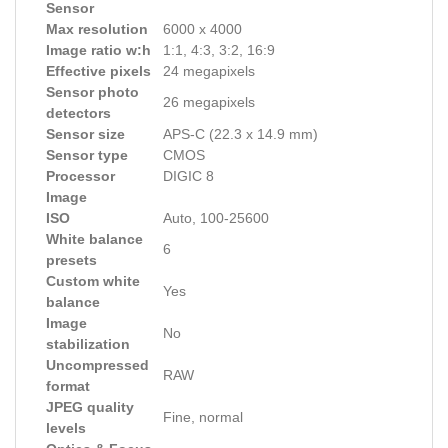
Sensor
Max resolution
6000 x 4000
Image ratio w:h
1:1, 4:3, 3:2, 16:9
Effective pixels
24 megapixels
Sensor photo
26 megapixels
detectors
Sensor size
APS-C (22.3 x 14.9 mm)
Sensor type
CMOS
Processor
DIGIC 8
Image
ISO
Auto, 100-25600
White balance
6
presets
Custom white
Yes
balance
Image
No
stabilization
Uncompressed
RAW
format
JPEG quality
Fine, normal
levels