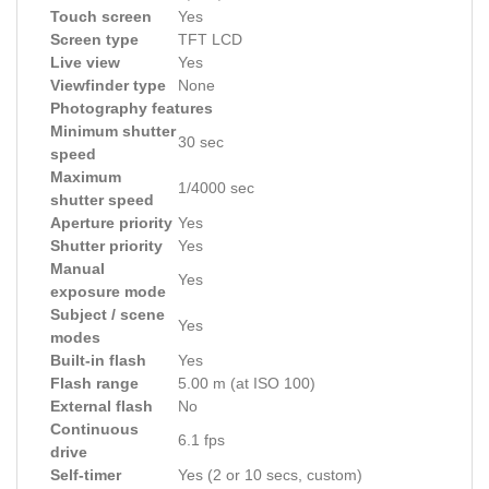
Touch screen
Yes
Screen type
TFT LCD
Live view
Yes
Viewfinder type
None
Photography features
Minimum shutter
30 sec
speed
Maximum
1/4000 sec
shutter speed
Aperture priority
Yes
Shutter priority
Yes
Manual
Yes
exposure mode
Subject / scene
Yes
modes
Built-in flash
Yes
Flash range
5.00 m (at ISO 100)
External flash
No
Continuous
6.1 fps
drive
Self-timer
Yes (2 or 10 secs, custom)