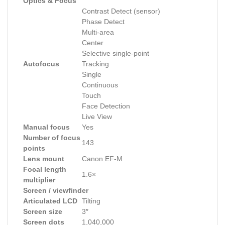
Optics & Focus
Contrast Detect (sensor)
Phase Detect
Multi-area
Center
Selective single-point
Autofocus
Tracking
Single
Continuous
Touch
Face Detection
Live View
Manual focus
Yes
Number of focus
143
points
Lens mount
Canon EF-M
Focal length
1.6×
multiplier
Screen / viewfinder
Articulated LCD
Tilting
Screen size
3″
Screen dots
1,040,000