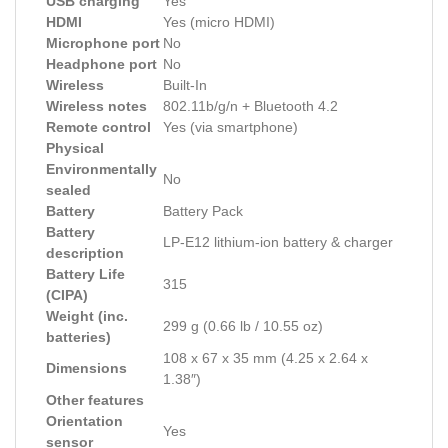
USB charging
Yes
HDMI
Yes (micro HDMI)
Microphone port
No
Headphone port
No
Wireless
Built-In
Wireless notes
802.11b/g/n + Bluetooth 4.2
Remote control
Yes (via smartphone)
Physical
Environmentally
No
sealed
Battery
Battery Pack
Battery
LP-E12 lithium-ion battery & charger
description
Battery Life
315
(CIPA)
Weight (inc.
299 g (0.66 lb / 10.55 oz)
batteries)
108 x 67 x 35 mm (4.25 x 2.64 x
Dimensions
1.38″)
Other features
Orientation
Yes
sensor