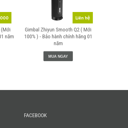
.000
Liên hệ
 (Mới
Gimbal Zhiyun Smooth Q2 ( Mới
Gimbal Z
01 năm
100% ) - Bảo hành chính hãng 01
100%) Hàng
năm
MUA NGAY
FACEBOOK