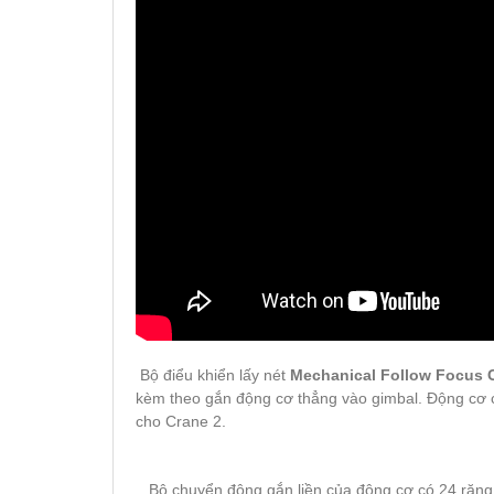
Bộ điểu khiển lấy nét
Mechanical Follow Focus C
kèm theo gắn động cơ thẳng vào gimbal. Động cơ 
cho Crane 2.
Bộ chuyển động gắn liền của động cơ có 24 răng 