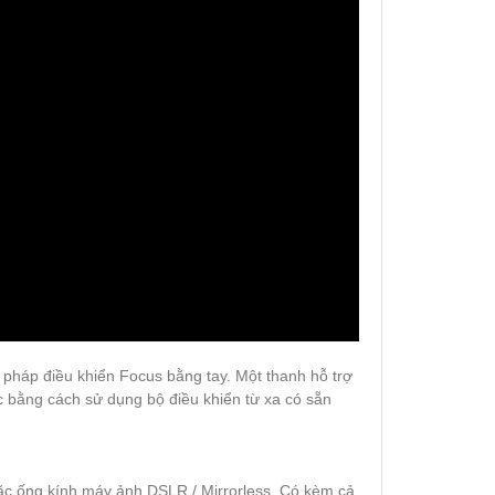
 pháp điều khiển Focus bằng tay. Một thanh hỗ trợ
 bằng cách sử dụng bộ điều khiển từ xa có sẵn
ặc ống kính máy ảnh DSLR / Mirrorless. Có kèm cả