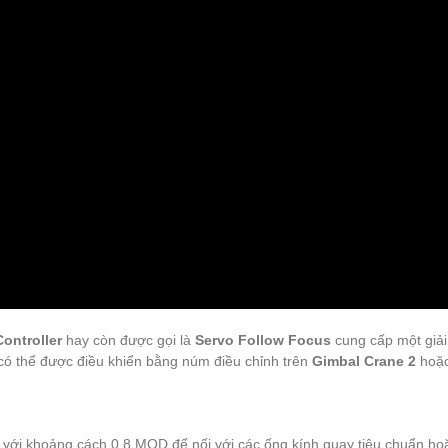
ontroller
hay còn được gọi là
Servo Follow Focus
cung cấp một giải
có thể được điều khiển bằng núm điều chỉnh trên
Gimbal Crane 2
hoặc
với khoảng cách 0.8 MOD để nối với các ống kính quay tiêu chuẩn ho