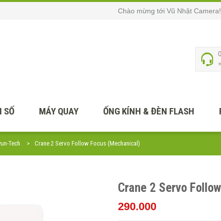
Chào mừng tới Vũ Nhật Camera!
 SỐ
MÁY QUAY
ỐNG KÍNH & ĐÈN FLASH
yun-Tech
Crane 2 Servo Follow Focus (Mechanical)
Crane 2 Servo Follo
290.000