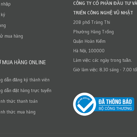
CÔNG TY CỔ PHẦN ĐẦU TƯ VÀ
 nhập
TRIỂN CÔNG NGHỆ VŨ NHẬT
 ký
20B phố Tràng Thi
àng
Phường Hàng Trống
sử mua hàng
Quận Hoàn Kiếm
Hà Nội, 100000
Làm việc: các ngày trong tuần.
Ợ MUA HÀNG ONLINE
Giờ làm việc: 8.30 sáng - 7.00 tố
 dẫn đăng ký thành viên
 dẫn đặt hàng trực tuyến
ình thức thanh toán
ình thức mua hàng