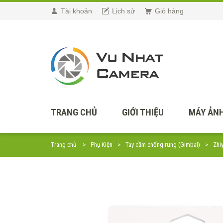
Tài khoản
Lịch sử
Giỏ hàng
TRANG CHỦ
GIỚI THIỆU
MÁY ẢNH
Trang chủ
Phụ Kiện
Tay cầm chống rung (Gimbal)
Zhi