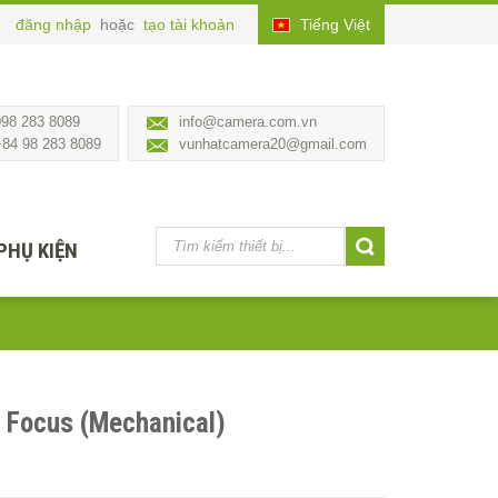
đăng nhập
hoặc
tạo tài khoản
Tiếng Việt
098 283 8089
info@camera.com.vn
+84 98 283 8089
vunhatcamera20@gmail.com
PHỤ KIỆN
w Focus (Mechanical)