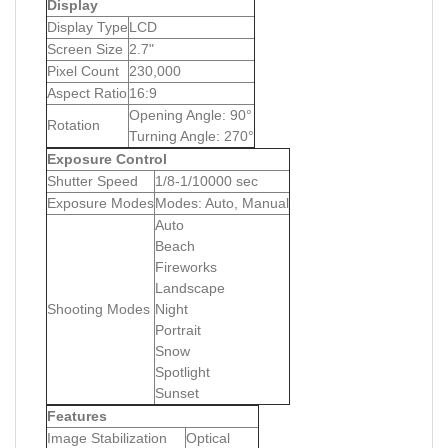
Display
Display Type
LCD
Screen Size
2.7"
Pixel Count
230,000
Aspect Ratio
16:9
Opening Angle: 90°
Rotation
Turning Angle: 270°
Exposure Control
Shutter Speed
1/8-1/10000 sec
Exposure Modes
Modes: Auto, Manual
Auto
Beach
Fireworks
Landscape
Shooting Modes
Night
Portrait
Snow
Spotlight
Sunset
Features
Image Stabilization
Optical