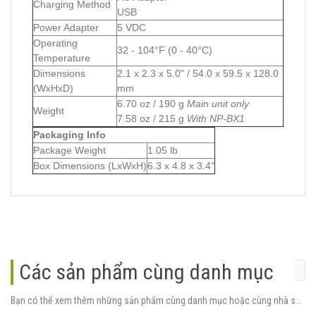
Charging Method
USB
Power Adapter
5 VDC
Operating
32 - 104°F (0 - 40°C)
Temperature
Dimensions
2.1 x 2.3 x 5.0" / 54.0 x 59.5 x 128.0
(WxHxD)
mm
6.70 oz / 190 g
Main unit only
Weight
7.58 oz / 215 g
With NP-BX1
Packaging Info
Package Weight
1.05 lb
Box Dimensions (LxWxH)
6.3 x 4.8 x 3.4"
Các sản phẩm cùng danh mục
Bạn có thể xem thêm những sản phẩm cùng danh mục hoặc cùng nhà sản xuất.