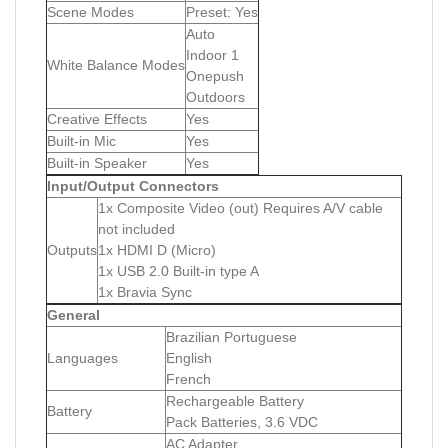
Scene Modes
Preset: Yes
Auto
Indoor 1
White Balance Modes
Onepush
Outdoors
Creative Effects
Yes
Built-in Mic
Yes
Built-in Speaker
Yes
Input/Output Connectors
1x Composite Video (out) Requires A/V cable
not included
Outputs
1x HDMI D (Micro)
1x USB 2.0 Built-in type A
1x Bravia Sync
General
Brazilian Portuguese
Languages
English
French
Rechargeable Battery
Battery
Pack Batteries, 3.6 VDC
AC Adapter