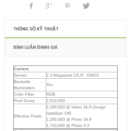
THÔNG SỐ KỸ THUẬT
BÌNH LUẬN ĐÁNH GIÁ
Camera
Sensor
2.3 Megapixel 1/5.8" CMOS
Backside
Yes
Illumination
Color Filter
RGB
Pixel Gross
2,510,000
2,290,000 @ Video 16:9
(Image
Stabilizer Off)
Effective Pixels
2,290,000 @ Photo 16:9
1,710,000 @ Photo 4:3