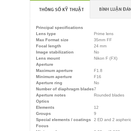
BÌNH LUẬN ĐÁN
THÔNG SỐ KỸ THUẬT
Principal specifications
Lens type
Prime lens
Max Format size
35mm FF
Focal length
24 mm
Image stabilization
No
Lens mount
Nikon F (FX)
Aperture
Maximum aperture
F1.8
Minimum aperture
F16
Aperture ring
No
Number of diaphragm blades
7
Aperture notes
Rounded blades
Optics
Elements
12
Groups
9
Special elements / coatings
2 ED and 2 aspheric
Focus