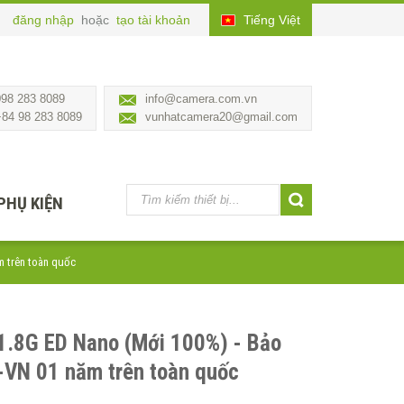
đăng nhập
hoặc
tạo tài khoản
Tiếng Việt
098 283 8089
info@camera.com.vn
+84 98 283 8089
vunhatcamera20@gmail.com
PHỤ KIỆN
m trên toàn quốc
1.8G ED Nano (Mới 100%) - Bảo
-VN 01 năm trên toàn quốc