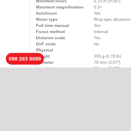
Minimum focus
0.23 m (9.06″)
Maximum magnification
0.2×
Autofocus
Yes
Motor type
Ring-type ultrasonic
Full time manual
Yes
Focus method
Internal
Distance scale
Yes
DoF scale
No
Physical
Weight
355 g (0.78 lb)
098 283 8089
Diameter
78 mm (3.07″)
Length
83 mm (3.27″)
Sealing
No
Colour
Black
Filter thread
72.0 mm
Hood supplied
No
Tripod collar
No
Các sản phẩm cùng