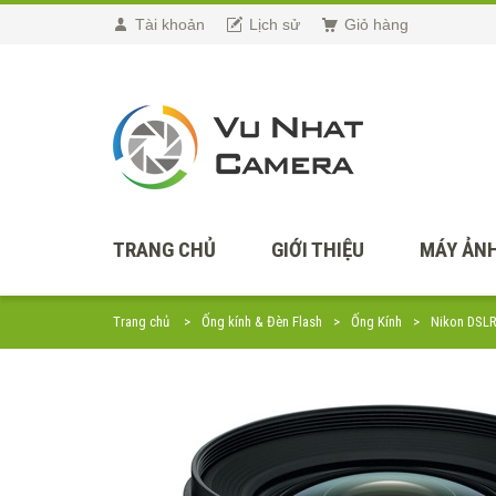
Tài khoản
Lịch sử
Giỏ hàng
TRANG CHỦ
GIỚI THIỆU
MÁY ẢNH
Trang chủ
Ống kính & Đèn Flash
Ống Kính
Nikon DSL