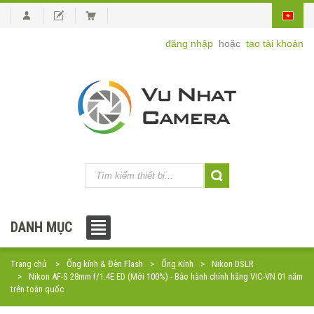
đăng nhập
hoặc
tạo tài khoản
DANH MỤC
Trang chủ
Ống kính & Đèn Flash
Ống Kính
Nikon DSLR
Nikon AF-S 28mm f/1.4E ED (Mới 100%) - Bảo hành chính hãng VIC-VN 01 năm
trên toàn quốc