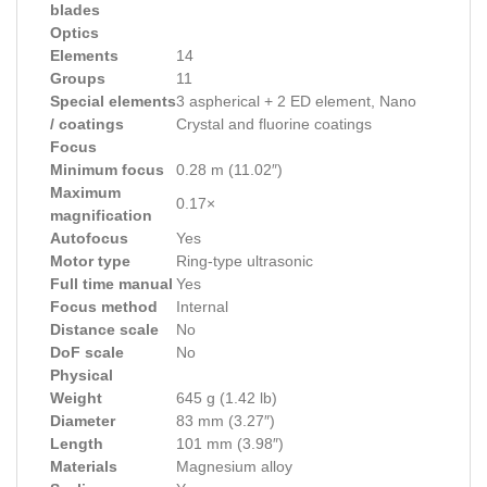
blades
Optics
Elements
14
Groups
11
Special elements
3 aspherical + 2 ED element, Nano
/ coatings
Crystal and fluorine coatings
Focus
Minimum focus
0.28 m (11.02″)
Maximum
0.17×
magnification
Autofocus
Yes
Motor type
Ring-type ultrasonic
Full time manual
Yes
Focus method
Internal
Distance scale
No
DoF scale
No
Physical
Weight
645 g (1.42 lb)
Diameter
83 mm (3.27″)
Length
101 mm (3.98″)
Materials
Magnesium alloy