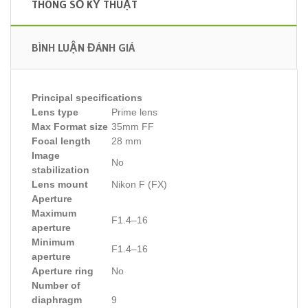
THÔNG SỐ KỸ THUẬT
BÌNH LUẬN ĐÁNH GIÁ
Principal specifications
Lens type
Prime lens
Max Format size
35mm FF
Focal length
28 mm
Image
No
stabilization
Lens mount
Nikon F (FX)
Aperture
Maximum
F1.4–16
aperture
Minimum
F1.4–16
aperture
Aperture ring
No
Number of
diaphragm
9